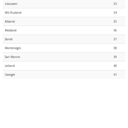
Litouwen
33
Wit-Rusland
34
Albanië
35
Moldavië
36
Servië
37
Montenegro
38
San Marino
39
Letland
40
Georgië
41