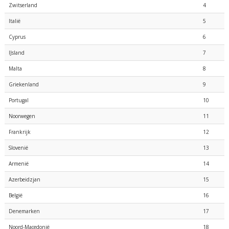
Zwitserland
4
Italië
5
Cyprus
6
IJsland
7
Malta
8
Griekenland
9
Portugal
10
Noorwegen
11
Frankrijk
12
Slovenië
13
Armenië
14
Azerbeidzjan
15
België
16
Denemarken
17
Noord-Macedonië
18