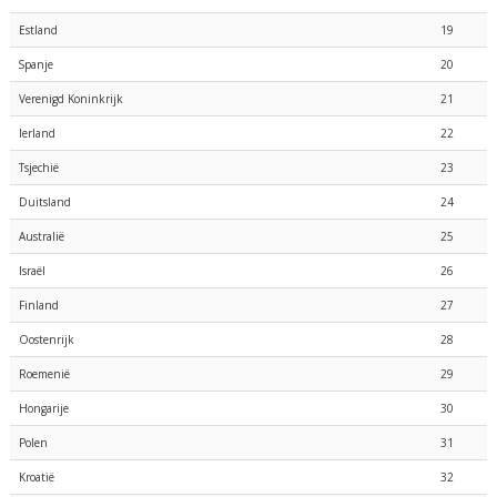
Estland
19
Spanje
20
Verenigd Koninkrijk
21
Ierland
22
Tsjechië
23
Duitsland
24
Australië
25
Israël
26
Finland
27
Oostenrijk
28
Roemenië
29
Hongarije
30
Polen
31
Kroatië
32