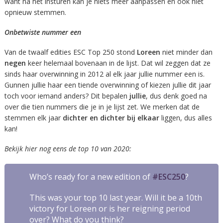
want na het insturen kan je niets meer aanpassen en ook niet
opnieuw stemmen.
Onbetwiste nummer een
Van de twaalf edities ESC Top 250 stond
Loreen
niet minder dan
negen
keer helemaal bovenaan in de lijst. Dat wil zeggen dat ze
sinds haar overwinning in 2012 al elk jaar jullie nummer een is.
Gunnen jullie haar een tiende overwinning of kiezen jullie dit jaar
toch voor iemand anders? Dit bepalen
jullie
, dus denk goed na
over die tien nummers die je in je lijst zet. We merken dat de
stemmen elk jaar
dichter en dichter bij elkaar
liggen, dus alles
kan!
Bekijk hier nog eens de top 10 van 2020:
Who’s ready for a new edition of
#ESC250
?
This was your top 10 last year. Will it be a 10th
victory for Loreen or is her reigning period
over? What do you think?