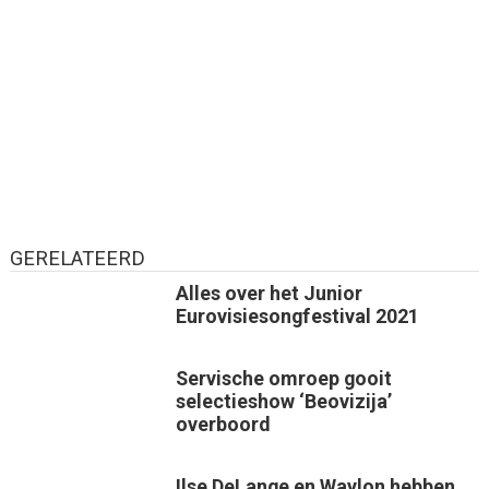
GERELATEERD
Alles over het Junior
Eurovisiesongfestival 2021
Servische omroep gooit
selectieshow ‘Beovizija’
overboord
Ilse DeLange en Waylon hebben