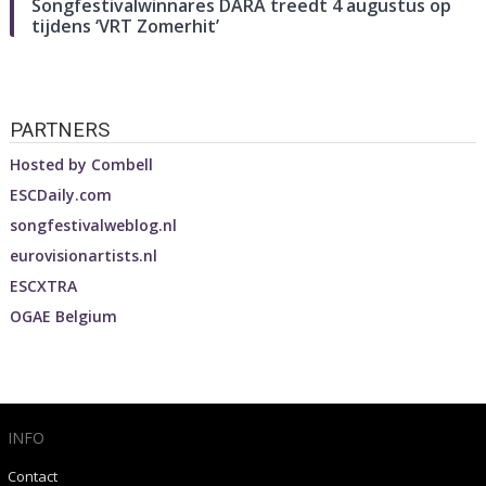
Songfestivalwinnares DARA treedt 4 augustus op
tijdens ‘VRT Zomerhit’
PARTNERS
Hosted by
Combell
ESCDaily.com
songfestivalweblog.nl
eurovisionartists.nl
ESCXTRA
OGAE Belgium
INFO
Contact