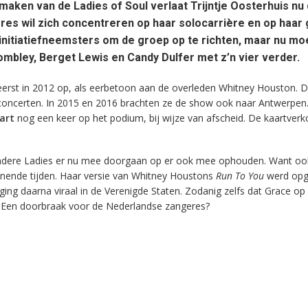
 maken van de Ladies of Soul verlaat Trijntje Oosterhuis nu
es wil zich concentreren op haar solocarrière en op haar 
 initiatiefneemsters om de groep op te richten, maar nu mo
Rombley, Berget Lewis en Candy Dulfer met z’n vier verder.
erst in 2012 op, als eerbetoon aan de overleden Whitney Houston. D
concerten. In 2015 en 2016 brachten ze de show ook naar Antwerpen
art
nog een keer op het podium, bij wijze van afscheid. De kaartver
andere Ladies er nu mee doorgaan op er ook mee ophouden. Want oo
nnende tijden. Haar versie van Whitney Houstons
Run To You
werd opg
ging daarna viraal in de Verenigde Staten. Zodanig zelfs dat Grace op 
 Een doorbraak voor de Nederlandse zangeres?