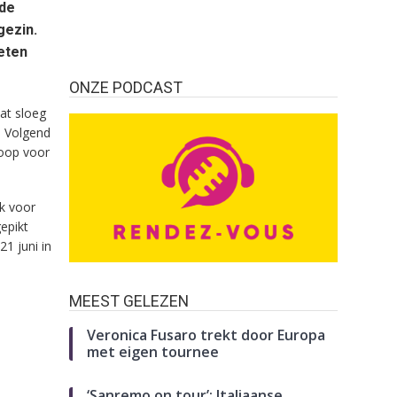
 de
gezin.
eten
ONZE PODCAST
at sloeg
. Volgend
koop voor
k voor
epikt
21 juni in
MEEST GELEZEN
Veronica Fusaro trekt door Europa
met eigen tournee
‘Sanremo on tour’: Italiaanse