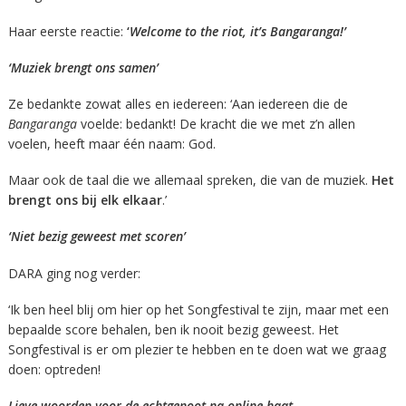
Haar eerste reactie:
‘
Welcome to the riot, it’s Bangaranga!’
‘Muziek brengt ons samen’
Ze bedankte zowat alles en iedereen: ‘Aan iedereen die de
Bangaranga
voelde: bedankt! De kracht die we met z’n allen
voelen, heeft maar één naam: God.
Maar ook de taal die we allemaal spreken, die van de muziek.
Het
brengt ons bij elk elkaar
.’
‘Niet bezig geweest met scoren’
DARA ging nog verder:
‘Ik ben heel blij om hier op het Songfestival te zijn, maar met een
bepaalde score behalen, ben ik nooit bezig geweest. Het
Songfestival is er om plezier te hebben en te doen wat we graag
doen: optreden!
Lieve woorden voor de echtgenoot na online haat