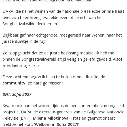
DARA, die na het winnen van de nationale preselectie
online haat
over zich heen kreeg, twijfelde even of ze écht aan het
Songfestival wilde deelnemen.
Blijkbaar gaf haar echtgenoot, meegereisd naar Wenen, haar het
juiste duwtje
in de rug.
Ze is opgelucht dat ze de juiste beslissing maakte: ‘Ik heb me
binnen de Songfestivalwereld altijd veilig en geliefd gevoeld. Alsof
alles hier mogelijk is.
Deze ochtend begon ik bijna te huilen omdat ik jullie, de
community
, zo hard ga missen.’
BNT: Sofia 2027
Kwam ook aan het woord tijdens de persconferentie van ongeleid
projectiel DARA: de directeur-generaal van de Bulgaarse Nationale
Televisie (BNT),
Milena Milotinova
. Trots en geëmotioneerd
hield ze het kort:
‘Welkom in Sofia 2027!’