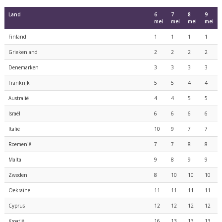
Land
6
7
8
9
mei
mei
mei
mei
Finland
1
1
1
1
Griekenland
2
2
2
2
Denemarken
3
3
3
3
Frankrijk
5
5
4
4
Australië
4
4
5
5
Israël
6
6
6
6
Italië
10
9
7
7
Roemenië
7
7
8
8
Malta
9
8
9
9
Zweden
8
10
10
10
Oekraïne
11
11
11
11
Cyprus
12
12
12
12
Kroatië
16
13
13
13