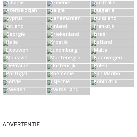
Albanië
Armenië
Australië
Azerbeidzjan
België
Bulgarije
Cyprus
Denemarken
Duitsland
Estland
Finland
Frankrijk
Georgië
Griekenland
Israël
Italië
Kroatië
Letland
Litouwen
Luxemburg
Malta
Moldavië
Montenegro
Noorwegen
Oekraïne
Oostenrijk
Polen
Portugal
Roemenië
San Marino
Verenigd
Servië
Tsjechië
Koninkrijk
Zweden
Zwitserland
ADVERTENTIE