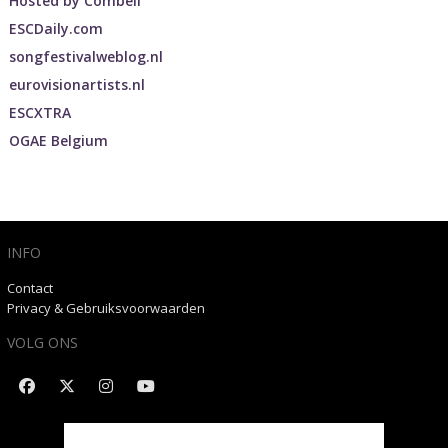
Hosted by
Combell
ESCDaily.com
songfestivalweblog.nl
eurovisionartists.nl
ESCXTRA
OGAE Belgium
INFO
Contact
Privacy & Gebruiksvoorwaarden
VOLG ONS