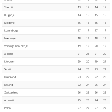
Tsjechië
13
14
14
14
Bulgarije
14
15
15
15
Moldavië
15
16
16
16
Luxemburg
17
17
17
17
Noorwegen
18
18
18
18
Verenigd Koninkrijk
19
19
20
19
Albanië
21
21
21
20
Litouwen
20
20
19
21
Servië
24
23
23
22
Duitsland
23
22
22
23
Letland
22
24
25
24
Zwitserland
26
25
26
25
Armenië
25
26
24
26
Polen
27
27
27
27