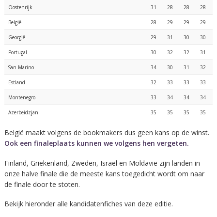
Oostenrijk
31
28
28
28
België
28
29
29
29
Georgië
29
31
30
30
Portugal
30
32
32
31
San Marino
34
30
31
32
Estland
32
33
33
33
Montenegro
33
34
34
34
Azerbeidzjan
35
35
35
35
België maakt volgens de bookmakers dus geen kans op de winst.
Ook een finaleplaats kunnen we volgens hen vergeten.
Finland, Griekenland, Zweden, Israël en Moldavië zijn landen in
onze halve finale die de meeste kans toegedicht wordt om naar
de finale door te stoten.
Bekijk hieronder alle kandidatenfiches van deze editie.