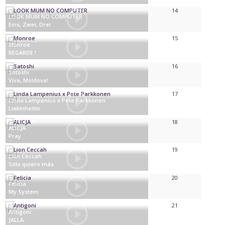
Kroatië
14
LOOK MUM NO COMPUTER
Eins, Zwei, Drei
Verenigd Koninkrijk
15
Monroe
REGARDE !
Frankrijk
16
Satoshi
Viva, Moldova!
Moldavië
17
Linda Lampenius x Pete Parkkonen
Liekinheitin
Finland
18
ALICJA
Pray
Polen
19
Lion Ceccah
Sólo quiero más
Litouwen
20
Felicia
My System
Zweden
21
Antigoni
JALLA