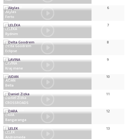
Albanië
6
Akylas
Ferto
Griekenland
7
LELÉKA
Rydnim
Oekraïne
8
Delta Goodrem
Eclipse
Australië
9
LAVINA
Kraj mene
Servië
10
AIDAN
Bella
Malta
11
Daniel Zizka
CROSSROADS
Tsjechië
12
DARA
Bangaranga
Bulgarije
13
LELEK
Andromeda