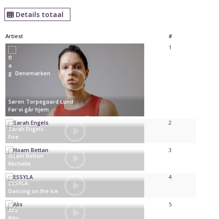
Details totaal
Artiest
#
1
Denemarken
Søren Torpegaard Lund
Før vi går hjem
2
Sarah Engels
Fire
Duitsland
3
Noam Bettan
Michelle
Israël
4
ESSYLA
Dancing on the Ice
België
5
Alis
Nân