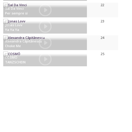
Cyprus
22
Sal Da Vinci
Per sempre sì
Italië
23
Jonas Lovv
Ya Ya Ya
Noorwegen
24
Alexandra Căpitănescu
Choke Me
Roemenië
25
COSMÓ
TANZSCHEIN
Oostenrijk