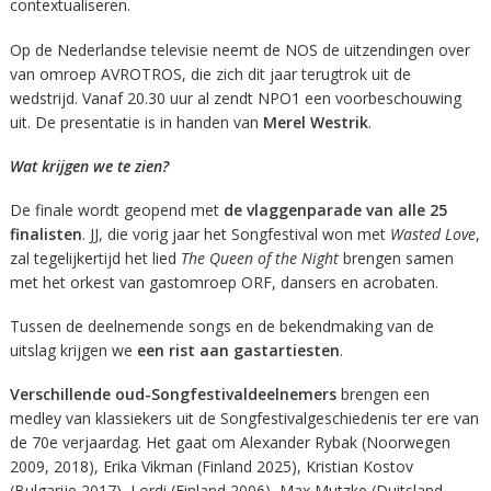
contextualiseren.
Op de Nederlandse televisie neemt de NOS de uitzendingen over
van omroep AVROTROS, die zich dit jaar terugtrok uit de
wedstrijd. Vanaf 20.30 uur al zendt NPO1 een voorbeschouwing
uit. De presentatie is in handen van
Merel Westrik
.
Wat krijgen we te zien?
De finale wordt geopend met
de vlaggenparade van alle 25
finalisten
. JJ, die vorig jaar het Songfestival won met
Wasted Love
,
zal tegelijkertijd het lied
The Queen of the Night
brengen samen
met het orkest van gastomroep ORF, dansers en acrobaten.
Tussen de deelnemende songs en de bekendmaking van de
uitslag krijgen we
een rist aan gastartiesten
.
Verschillende oud-Songfestivaldeelnemers
brengen een
medley van klassiekers uit de Songfestivalgeschiedenis ter ere van
de 70e verjaardag. Het gaat om Alexander Rybak (Noorwegen
2009, 2018), Erika Vikman (Finland 2025), Kristian Kostov
(Bulgarije 2017), Lordi (Finland 2006), Max Mutzke (Duitsland