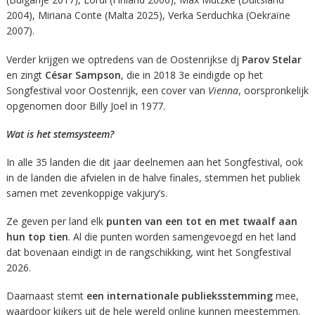
2004), Miriana Conte (Malta 2025), Verka Serduchka (Oekraïne
2007).
Verder krijgen we optredens van de Oostenrijkse dj
Parov Stelar
en zingt
César Sampson
, die in 2018 3e eindigde op het
Songfestival voor Oostenrijk, een cover van
Vienna
, oorspronkelijk
opgenomen door Billy Joel in 1977.
Wat is het stemsysteem?
In alle 35 landen die dit jaar deelnemen aan het Songfestival, ook
in de landen die afvielen in de halve finales, stemmen het publiek
samen met zevenkoppige vakjury’s.
Ze geven per land elk
punten van een tot en met twaalf aan
hun top tien
. Al die punten worden samengevoegd en het land
dat bovenaan eindigt in de rangschikking, wint het Songfestival
2026.
Daarnaast stemt
een internationale publieksstemming
mee,
waardoor kijkers uit de hele wereld online kunnen meestemmen.