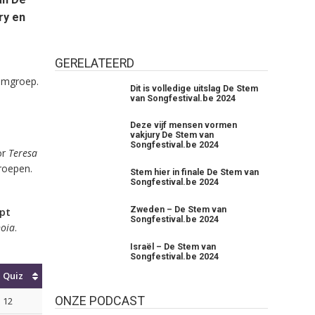
ry en
GERELATEERD
temgroep.
Dit is volledige uitslag De Stem
van Songfestival.be 2024
Deze vijf mensen vormen
vakjury De Stem van
Songfestival.be 2024
or
Teresa
roepen.
Stem hier in finale De Stem van
Songfestival.be 2024
Zweden – De Stem van
ept
Songfestival.be 2024
noia
.
Israël – De Stem van
Songfestival.be 2024
Quiz
ONZE PODCAST
12