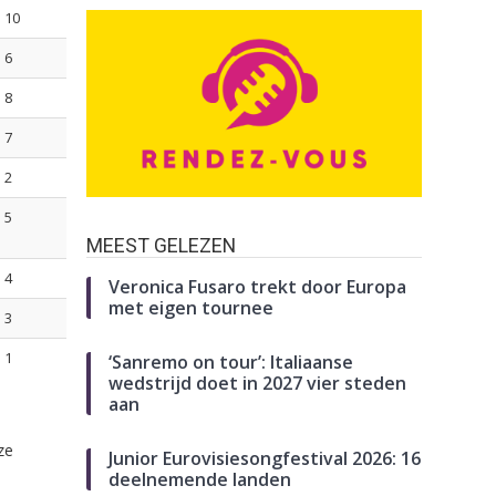
10
6
8
7
2
5
MEEST GELEZEN
4
Veronica Fusaro trekt door Europa
met eigen tournee
3
1
‘Sanremo on tour’: Italiaanse
wedstrijd doet in 2027 vier steden
aan
ze
Junior Eurovisiesongfestival 2026: 16
deelnemende landen