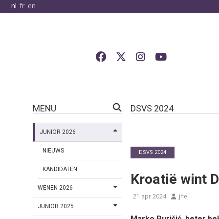
nl
fr
en
MENU
DSVS 2024
JUNIOR 2026
NIEUWS
DSVS 2024
KANDIDATEN
Kroatië wint 
WENEN 2026
21 apr 2024
jhe
JUNIOR 2025
Marko Purišić, beter be