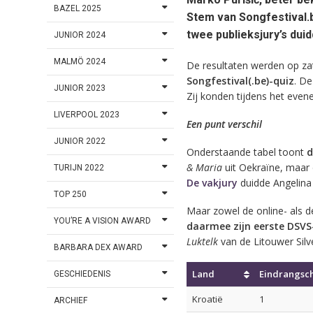
BAZEL 2025
Stem van Songfestival.
twee publieksjury’s duid
JUNIOR 2024
MALMÖ 2024
De resultaten werden op za
Songfestival(.be)-quiz
. De
JUNIOR 2023
Zij konden tijdens het even
LIVERPOOL 2023
Een punt verschil
JUNIOR 2022
Onderstaande tabel toont
d
& Maria
uit Oekraïne, maar
TURIJN 2022
De vakjury
duidde Angelina 
TOP 250
Maar zowel de online- als
YOU’RE A VISION AWARD
daarmee zijn eerste DSVS
Luktelk
van de Litouwer Silve
BARBARA DEX AWARD
Land
Eindrangsch
GESCHIEDENIS
Kroatië
1
ARCHIEF