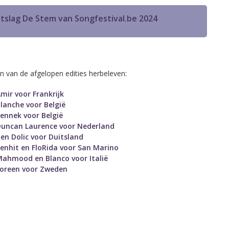
uitslag De Stem van Songfestival.be 2024
en van de afgelopen edities herbeleven:
mir voor Frankrijk
lanche voor België
ennek voor België
Duncan Laurence voor Nederland
en Dolic voor Duitsland
enhit en FloRida voor San Marino
ahmood en Blanco voor Italië
Loreen voor Zweden