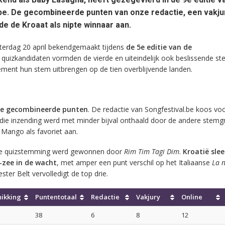
be. De gecombineerde punten van onze redactie, een vakju
de de Kroaat als nipte winnaar aan.
terdag 20 april bekendgemaakt tijdens
de 5e editie van de
 quizkandidaten vormden de vierde en uiteindelijk ook beslissende s
ement hun stem uitbrengen op de tien overblijvende landen.
e gecombineerde punten
. De redactie van Songfestival.be koos vo
 die inzending werd met minder bijval onthaald door de andere stemg
Mango als favoriet aan.
 de quizstemming werd gewonnen door
Rim Tim Tagi Dim
.
Kroatië sle
-zee in de wacht
, met amper een punt verschil op het Italiaanse
La 
ster Belt vervolledigt de top drie.
ikking
Puntentotaal
Redactie
Vakjury
Online
38
6
8
12