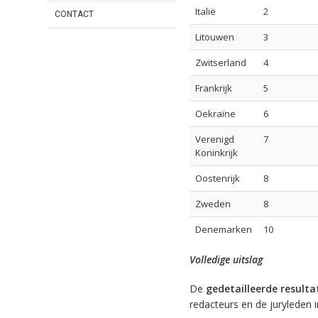
Italië
2
CONTACT
Litouwen
3
Zwitserland
4
Frankrijk
5
Oekraïne
6
Verenigd
7
Koninkrijk
Oostenrijk
8
Zweden
8
Denemarken
10
Volledige uitslag
De
gedetailleerde result
redacteurs en de juryleden in