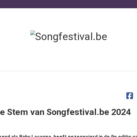
De Stem van Songfestival.be 2024
kend als Baby Lasagna, heeft gezegevierd in de 9e editie v