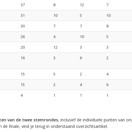
37
8
12
7
31
10
5
10
30
7
7
8
26
4
10
5
20
12
3
3
16
3
6
2
15
5
2
4
15
2
4
6
4
1
1
1
aten van de twee stemrondes
, inclusief de individuele punten van on
 de finale, vind je terug in onderstaand overzichtsartikel.