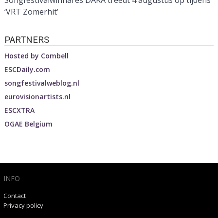
Songfestivalwinnares DARA treedt 4 augustus op tijdens
‘VRT Zomerhit’
PARTNERS
Hosted by
Combell
ESCDaily.com
songfestivalweblog.nl
eurovisionartists.nl
ESCXTRA
OGAE Belgium
INFO
Contact
Privacy policy