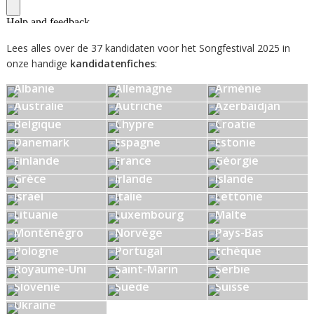
Lees alles over de 37 kandidaten voor het Songfestival 2025 in
onze handige
kandidatenfiches
:
Albanie
Allemagne
Arménie
Australie
Autriche
Azerbaïdjan
Belgique
Chypre
Croatie
Danemark
Espagne
Estonie
Finlande
France
Géorgie
Grèce
Irlande
Islande
Israël
Italie
Lettonie
Lituanie
Luxembourg
Malte
Monténégro
Norvège
Pays-Bas
République
Pologne
Portugal
tchèque
Royaume-Uni
Saint-Marin
Serbie
Slovénie
Suède
Suisse
Ukraine