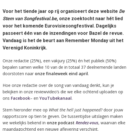
Voor het tiende jaar op rij organiseert deze website
De
Stem van Songfestival.be
, onze zoektocht naar hét lied
voor het komende Eurovisiesongfestival. Dagelijks
passeert één van de inzendingen voor Bazel de revue.
Vandaag is het de beurt aan Remember Monday uit het
Verenigd Koninkrijk.
Onze redactie (25%), een vakjury (25%) én het publiek (50%)
bepalen samen welke 10 van de in totaal 37 deelnemende landen
doorstoten naar
onze finaleweek eind april
.
Hoe onze redactie over de song van vandaag denkt, kun je
bekijken in onze reviewvideo’s die we elke ochtend uploaden op
ons
Facebook
– en
YouTubekanaal
.
Stem hieronder mee op
What the hell just happened?
door jouw
rapportscore op tien te geven. De tussentijdse uitslagen maken
we wekelijks bekend in
onze podcast
Rendez-vous
, waarvan elke
maandagochtend een nieuwe aflevering verschijnt.