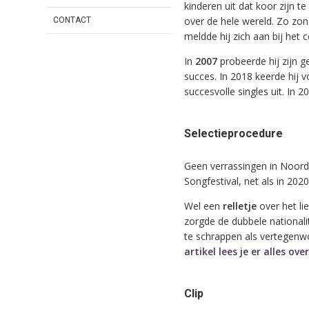
kinderen uit dat koor zijn t
over de hele wereld. Zo zong 
CONTACT
meldde hij zich aan bij het
In
2007
probeerde hij zijn g
succes. In 2018 keerde hij 
succesvolle singles uit. In 
Selectieprocedure
Geen verrassingen in Noor
Songfestival, net als in 202
Wel een
relletje
over het li
zorgde de dubbele nationali
te schrappen als vertegenwo
artikel lees je er alles over
Clip