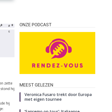
ONZE PODCAST
b
#
6
en zette
MEEST GELEZEN
stond hij
Veronica Fusaro trekt door Europa
met eigen tournee
sde hij
je:
‘Sanremo on tour’: Italiaanse