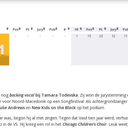
Pos
Pt.
Jury
Pub
#
HF
Pos
Pt.
Jury
Pu
-
-
-
-
-
1
15
23
12
11
9 nog
backing vocal
bij Tamara Todevska
. Zij won de jurystemming 
er voor Noord-Macedonië op een Songfestival. Als achtergrondzanger 
Julie Andrews
en
New Kids on the Block
op het podium.
 was, begon hij al met zingen. Tegen dat Vasil tien jaar werd, verhui
o in de VS. Hij kreeg een rol in het
Chicago Children’s Choir
. Leuk weet