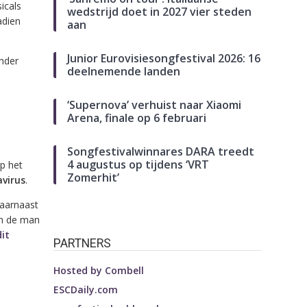
icals
wedstrijd doet in 2027 vier steden
adien
aan
Junior Eurovisiesongfestival 2026: 16
onder
deelnemende landen
‘Supernova’ verhuist naar Xiaomi
Arena, finale op 6 februari
Songfestivalwinnares DARA treedt
4 augustus op tijdens ‘VRT
p het
Zomerhit’
virus
.
Daarnaast
om de man
dit
PARTNERS
Hosted by
Combell
ESCDaily.com