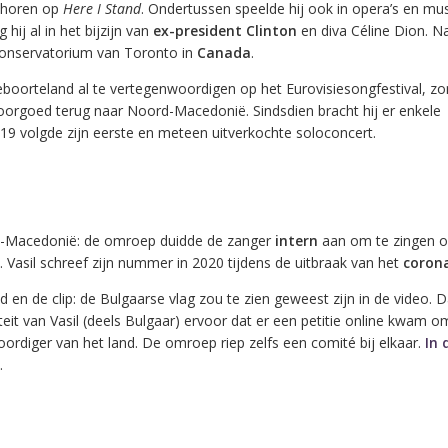
e horen op
Here I Stand
. Ondertussen speelde hij ook in opera’s en mus
hij al in het bijzijn van
ex-president Clinton
en diva Céline Dion. N
 conservatorium van Toronto in
Canada
.
eboorteland al te vertegenwoordigen op het Eurovisiesongfestival, z
voorgoed terug naar Noord-Macedonië. Sindsdien bracht hij er enkele
2019 volgde zijn eerste en meteen uitverkochte soloconcert.
d-Macedonië: de omroep duidde de zanger
intern
aan om te zingen o
0. Vasil schreef zijn nummer in 2020 tijdens de uitbraak van het
corona
ed en de clip: de Bulgaarse vlag zou te zien geweest zijn in de video. 
teit van Vasil (deels Bulgaar) ervoor dat er een petitie online kwam 
ordiger van het land. De omroep riep zelfs een comité bij elkaar.
In 
.