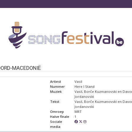
OORD-MACEDONIË
Artiest
Vasil
Nummer
Here I Stand
Muziek
Vasil, Borče Kuzmanovski en Davo
Jordanovski
Tekst
Vasil, Borče Kuzmanovski en Davo
Jordanovski
Omroep
MRT
Halve finale
1
Sociale
media