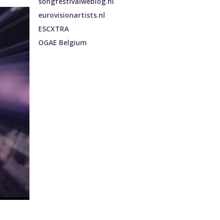
songfestivalweblog.nl
eurovisionartists.nl
ESCXTRA
OGAE Belgium