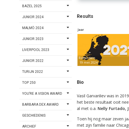
BAZEL 2025
Results
JUNIOR 2024
MALMÖ 2024
Jaar
JUNIOR 2023
LIVERPOOL 2023
Rotterdam
JUNIOR 2022
19 mei 2024
TURIJN 2022
Bio
TOP 250
YOU’RE A VISION AWARD
Vasil Garvanliev was in 201
het beste resultaat ooit ne
BARBARA DEX AWARD
al met o.a.
Nelly Furtado, 
GESCHIEDENIS
Toen hij nog maar zeven jaar
met zijn familie naar Chicag
ARCHIEF