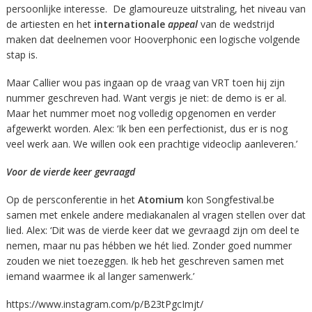
persoonlijke interesse. De glamoureuze uitstraling, het niveau van
de artiesten en het
internationale
appeal
van de wedstrijd
maken dat deelnemen voor Hooverphonic een logische volgende
stap is.
Maar Callier wou pas ingaan op de vraag van VRT toen hij zijn
nummer geschreven had. Want vergis je niet: de demo is er al.
Maar het nummer moet nog volledig opgenomen en verder
afgewerkt worden. Alex: ‘Ik ben een perfectionist, dus er is nog
veel werk aan. We willen ook een prachtige videoclip aanleveren.’
Voor de vierde keer gevraagd
Op de persconferentie in het
Atomium
kon Songfestival.be
samen met enkele andere mediakanalen al vragen stellen over dat
lied. Alex: ‘Dit was de vierde keer dat we gevraagd zijn om deel te
nemen, maar nu pas hébben we hét lied. Zonder goed nummer
zouden we niet toezeggen. Ik heb het geschreven samen met
iemand waarmee ik al langer samenwerk.’
https://www.instagram.com/p/B23tPgcImjt/