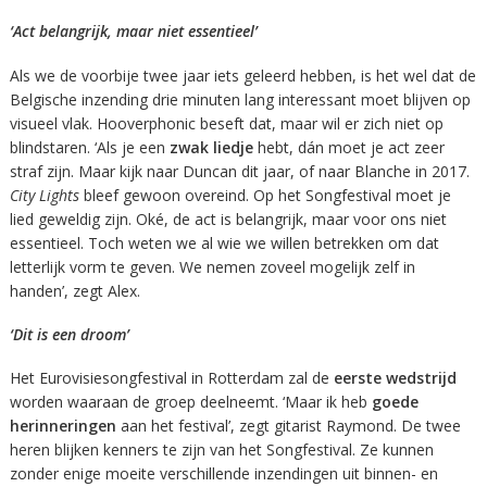
‘Act belangrijk, maar niet essentieel’
Als we de voorbije twee jaar iets geleerd hebben, is het wel dat de
Belgische inzending drie minuten lang interessant moet blijven op
visueel vlak. Hooverphonic beseft dat, maar wil er zich niet op
blindstaren. ‘Als je een
zwak liedje
hebt, dán moet je act zeer
straf zijn. Maar kijk naar Duncan dit jaar, of naar Blanche in 2017.
City Lights
bleef gewoon overeind. Op het Songfestival moet je
lied geweldig zijn. Oké, de act is belangrijk, maar voor ons niet
essentieel. Toch weten we al wie we willen betrekken om dat
letterlijk vorm te geven. We nemen zoveel mogelijk zelf in
handen’, zegt Alex.
‘Dit is een droom’
Het Eurovisiesongfestival in Rotterdam zal de
eerste wedstrijd
worden waaraan de groep deelneemt. ‘Maar ik heb
goede
herinneringen
aan het festival’, zegt gitarist Raymond. De twee
heren blijken kenners te zijn van het Songfestival. Ze kunnen
zonder enige moeite verschillende inzendingen uit binnen- en