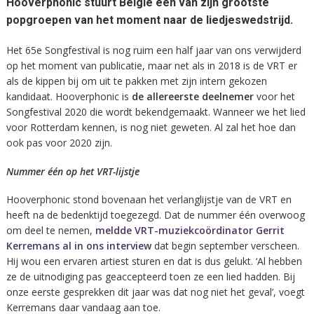
Hooverphonic stuurt België een van zijn grootste
popgroepen van het moment naar de liedjeswedstrijd.
Het 65e Songfestival is nog ruim een half jaar van ons verwijderd
op het moment van publicatie, maar net als in 2018 is de VRT er
als de kippen bij om uit te pakken met zijn intern gekozen
kandidaat. Hooverphonic is
de allereerste deelnemer
voor het
Songfestival 2020 die wordt bekendgemaakt. Wanneer we het lied
voor Rotterdam kennen, is nog niet geweten. Al zal het hoe dan
ook pas voor 2020 zijn.
Nummer één op het VRT-lijstje
Hooverphonic stond bovenaan het verlanglijstje van de VRT en
heeft na de bedenktijd toegezegd. Dat de nummer één overwoog
om deel te nemen,
meldde VRT-muziekcoördinator Gerrit
Kerremans al in ons interview
dat begin september verscheen.
Hij wou een ervaren artiest sturen en dat is dus gelukt. ‘Al hebben
ze de uitnodiging pas geaccepteerd toen ze een lied hadden. Bij
onze eerste gesprekken dit jaar was dat nog niet het geval’, voegt
Kerremans daar vandaag aan toe.