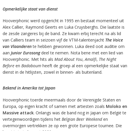
Opmerkelijke staat van dienst
Hooverphonic werd opgericht in 1995 en bestaat momenteel uit
Alex Callier, Raymond Geerts en Luka Cruysberghs. Die laatste is
de zesde zangeres bij de band. Ze kwam erbij terecht na als lid
van Calliers team in seizoen vijf de VTM-talentenjacht
The Voice
van Vlaanderen
te hebben gewonnen. Luka deed ooit auditie om
aan
Junior Eurosong
deel te nemen. Nota bene met een lied van
Hooverphonic. Met hits als
Mad About You
,
Amalfi
,
The Night
Before
en
Badaboum
heeft de groep al een opmerkelijke staat van
dienst in de hitlijsten, zowel in binnen- als buitenland.
Bekend in Amerika tot Japan
Hooverphonic toerde meermaals door de Verenigde Staten en
Europa, op eigen kracht of samen met artiesten zoals
Moloko en
Massive attack
. Onlangs was de band nog in Japan om België te
vertegenwoordigen tijdens het
Belgian Beer Weekend
en
overmorgen vertrekken ze op een grote Europese tournee. Die