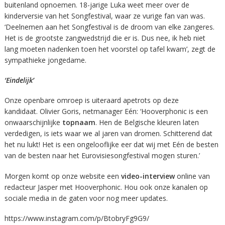
buitenland opnoemen. 18-jarige Luka weet meer over de
kinderversie van het Songfestival, waar ze vurige fan van was.
‘Deelnemen aan het Songfestival is de droom van elke zangeres.
Het is de grootste zangwedstrijd die er is. Dus nee, ik heb niet
lang moeten nadenken toen het voorstel op tafel kwam’, zegt de
sympathieke jongedame.
‘Eindelijk’
Onze openbare omroep is uiteraard apetrots op deze
kandidaat. Olivier Goris, netmanager Eén: ‘Hooverphonic is een
onwaarschijnlijke
topnaam
. Hen de Belgische kleuren laten
verdedigen, is iets waar we al jaren van dromen. Schitterend dat
het nu lukt! Het is een ongelooflijke eer dat wij met Eén de besten
van de besten naar het Eurovisiesongfestival mogen sturen.’
Morgen komt op onze website een
video-interview
online van
redacteur Jasper met Hooverphonic. Hou ook onze kanalen op
sociale media in de gaten voor nog meer updates.
https://www.instagram.com/p/BtobryFg9G9/