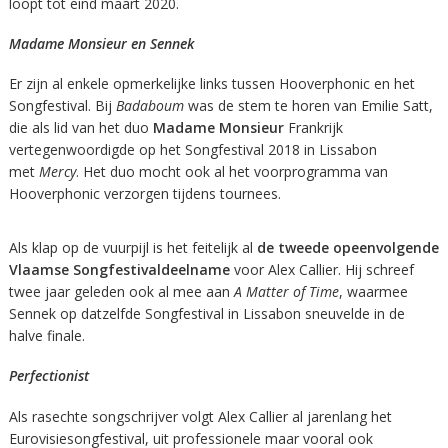
loopt tot eind maart 2020.
Madame Monsieur en Sennek
Er zijn al enkele opmerkelijke links tussen Hooverphonic en het
Songfestival. Bij
Badaboum
was de stem te horen van Emilie Satt,
die als lid van het duo
Madame Monsieur
Frankrijk
vertegenwoordigde op het Songfestival 2018 in Lissabon
met
Mercy
. Het duo mocht ook al het voorprogramma van
Hooverphonic verzorgen tijdens tournees.
Als klap op de vuurpijl is het feitelijk al
de tweede opeenvolgende
Vlaamse Songfestivaldeelname
voor Alex Callier. Hij schreef
twee jaar geleden ook al mee aan
A Matter of Time
, waarmee
Sennek op datzelfde Songfestival in Lissabon sneuvelde in de
halve finale.
Perfectionist
Als rasechte songschrijver volgt Alex Callier al jarenlang het
Eurovisiesongfestival, uit professionele maar vooral ook