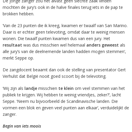
De jonge zanger zou het alvast geen slechte zaak vinden
mochten de jury’s ook in de halve finales terug iets in de pap te
brokken hebben.
‘Van de 23 punten die ik kreeg, kwamen er twaalf van San Marino.
Daar is er echter geen televoting, omdat daar te weinig mensen
wonen. Die twaalf punten kwamen dus van een jury. Het
resultaat
was dus misschien wel helemaal
anders geweest
als
alle jury’s van de deelnemende landen hadden mogen stemmen’,
merkt Seppe op.
De zangdocent beaamt dan ook de stelling van presentator Gert
Verhulst dat België nooit goed scoort bij de televoting.
‘Wij zijn als
landje
misschien
te klein
om veel stemmen van het
publiek te krijgen. Wij hebben te weinig vriendjes, zeker?’, lacht
Seppe. ‘Neem nu bijvoorbeeld de Scandinavische landen. Die
vormen een blok en geven veel punten aan elkaar’, verduidelijkt de
zanger.
Begin van iets moois