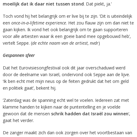
moeilijk dat ik daar niet tussen stond
. Dat piekt, ja.’
Toch vond hij het belangrijk om er live bij te zijn. ‘Dit is uiteindelijk
een
once-in-a-lifetime experience
. Het zou flauw zijn om dan niet te
gaan kijken. Ik vond het ook belangrijk om te gaan supporteren
voor alle artiesten waar ik een goeie band mee opgebouwd heb’,
vertelt Seppe. (
de echte naam van de artiest, nvdr
)
Gespannen sfeer
Dat het Eurovisiesongfestival ook dit jaar overschaduwd werd
door de deelname van Israël, ondervond ook Seppe aan de lijve.
‘Ik ben echt met mijn neus op de feiten gedrukt dat het om geld
en politiek gaat’, bekent hij.
‘Zaterdag was de spanning echt wel te voelen. Iedereen zat met
klamme handen te kijken naar de puntentelling en je voelde
gewoon dat de mensen
schrik hadden dat Israël zou winnen
‘,
gaat het verder.
De zanger maakt zich dan ook zorgen over het voortbestaan van