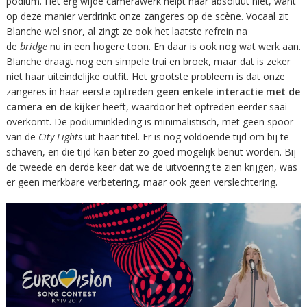
podium. Het erg wijde camerawerk helpt haar absoluut niet, want
op deze manier verdrinkt onze zangeres op de scène. Vocaal zit
Blanche wel snor, al zingt ze ook het laatste refrein na
de
bridge
nu in een hogere toon. En daar is ook nog wat werk aan.
Blanche draagt nog een simpele trui en broek, maar dat is zeker
niet haar uiteindelijke outfit. Het grootste probleem is dat onze
zangeres in haar eerste optreden
geen enkele interactie met de
camera en de kijker
heeft, waardoor het optreden eerder saai
overkomt. De podiuminkleding is minimalistisch, met geen spoor
van de
City Lights
uit haar titel. Er is nog voldoende tijd om bij te
schaven, en die tijd kan beter zo goed mogelijk benut worden. Bij
de tweede en derde keer dat we de uitvoering te zien krijgen, was
er geen merkbare verbetering, maar ook geen verslechtering.