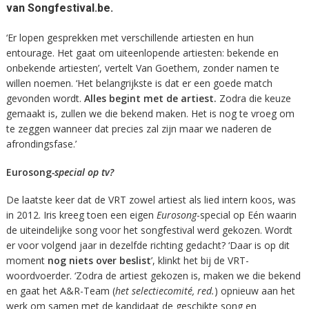
van Songfestival.be.
‘Er lopen gesprekken met verschillende artiesten en hun
entourage. Het gaat om uiteenlopende artiesten: bekende en
onbekende artiesten’, vertelt Van Goethem, zonder namen te
willen noemen. ‘Het belangrijkste is dat er een goede match
gevonden wordt.
Alles begint met de artiest.
Zodra die keuze
gemaakt is, zullen we die bekend maken. Het is nog te vroeg om
te zeggen wanneer dat precies zal zijn maar we naderen de
afrondingsfase.’
Eurosong
-special op tv?
De laatste keer dat de VRT zowel artiest als lied intern koos, was
in 2012. Iris kreeg toen een eigen
Eurosong
-special op Eén waarin
de uiteindelijke song voor het songfestival werd gekozen. Wordt
er voor volgend jaar in dezelfde richting gedacht? ‘Daar is op dit
moment
nog niets over beslist
’, klinkt het bij de VRT-
woordvoerder. ‘Zodra de artiest gekozen is, maken we die bekend
en gaat het A&R-Team (
het selectiecomité, red.
) opnieuw aan het
werk om samen met de kandidaat de geschikte song en