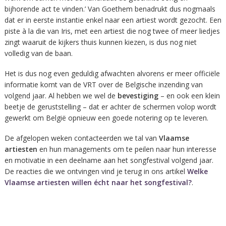
bijhorende act te vinden.’ Van Goethem benadrukt dus nogmaals
dat er in eerste instantie enkel naar een artiest wordt gezocht. Een
piste à la die van Iris, met een artiest die nog twee of meer liedjes
zingt waaruit de kijkers thuis kunnen kiezen, is dus nog niet
volledig van de baan.
Het is dus nog even geduldig afwachten alvorens er meer officiële
informatie komt van de VRT over de Belgische inzending van
volgend jaar. Al hebben we wel de
bevestiging
– en ook een klein
beetje de geruststelling – dat er achter de schermen volop wordt
gewerkt om België opnieuw een goede notering op te leveren.
De afgelopen weken contacteerden we tal van
Vlaamse
artiesten
en hun managements om te peilen naar hun interesse
en motivatie in een deelname aan het songfestival volgend jaar.
De reacties die we ontvingen vind je terug in ons artikel
Welke
Vlaamse artiesten willen écht naar het songfestival?
.