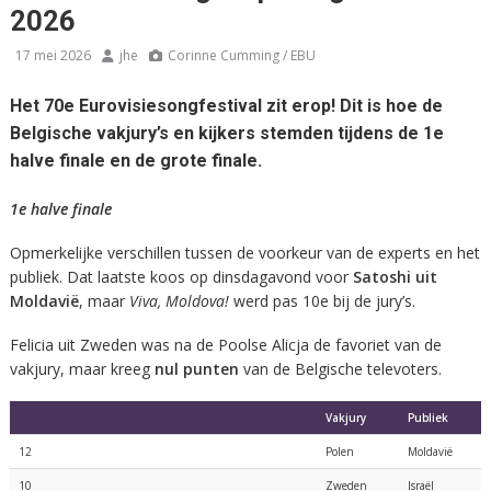
2026
17 mei 2026
jhe
Corinne Cumming / EBU
Het 70e Eurovisiesongfestival zit erop! Dit is hoe de
Belgische vakjury’s en kijkers stemden tijdens de 1e
halve finale en de grote finale.
1e halve finale
Opmerkelijke verschillen tussen de voorkeur van de experts en het
publiek. Dat laatste koos op dinsdagavond voor
Satoshi uit
Moldavië
, maar
Viva, Moldova!
werd pas 10e bij de jury’s.
Felicia uit Zweden was na de Poolse Alicja de favoriet van de
vakjury, maar kreeg
nul punten
van de Belgische televoters.
Vakjury
Publiek
12
Polen
Moldavië
10
Zweden
Israël