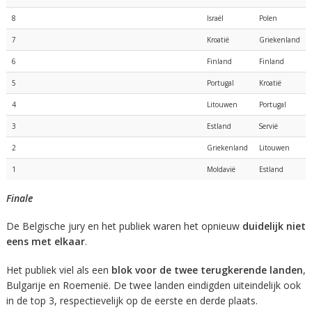
8
Israël
Polen
7
Kroatië
Griekenland
6
Finland
Finland
5
Portugal
Kroatië
4
Litouwen
Portugal
3
Estland
Servië
2
Griekenland
Litouwen
1
Moldavië
Estland
Finale
De Belgische jury en het publiek waren het opnieuw
duidelijk niet
eens met elkaar
.
Het publiek viel als een
blok voor de twee terugkerende landen
,
Bulgarije en Roemenië. De twee landen eindigden uiteindelijk ook
in de top 3, respectievelijk op de eerste en derde plaats.