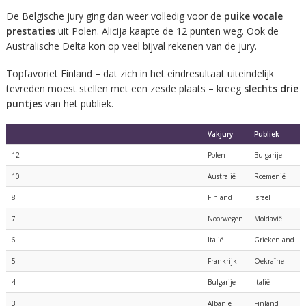
De Belgische jury ging dan weer volledig voor de
puike vocale
prestaties
uit Polen. Alicija kaapte de 12 punten weg. Ook de
Australische Delta kon op veel bijval rekenen van de jury.
Topfavoriet Finland – dat zich in het eindresultaat uiteindelijk
tevreden moest stellen met een zesde plaats – kreeg
slechts drie
puntjes
van het publiek.
Vakjury
Publiek
12
Polen
Bulgarije
10
Australië
Roemenië
8
Finland
Israël
7
Noorwegen
Moldavië
6
Italië
Griekenland
5
Frankrijk
Oekraïne
4
Bulgarije
Italië
3
Albanië
Finland