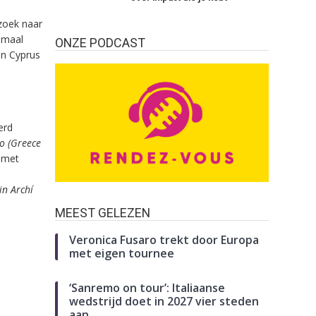
zoek naar
emaal
ONZE PODCAST
en Cyprus
erd
to (Greece
 met
in Archí
MEEST GELEZEN
Veronica Fusaro trekt door Europa
met eigen tournee
‘Sanremo on tour’: Italiaanse
wedstrijd doet in 2027 vier steden
aan