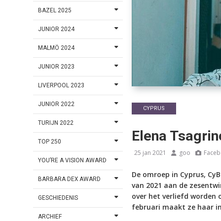
BAZEL 2025
JUNIOR 2024
MALMÖ 2024
JUNIOR 2023
LIVERPOOL 2023
JUNIOR 2022
CYPRUS
TURIJN 2022
Elena Tsagrin
TOP 250
25 jan 2021
goo
Faceb
YOU’RE A VISION AWARD
De omroep in Cyprus, CyB
BARBARA DEX AWARD
van
2021 aan de zesentwi
over het verliefd worden 
GESCHIEDENIS
februari maakt ze haar i
ARCHIEF