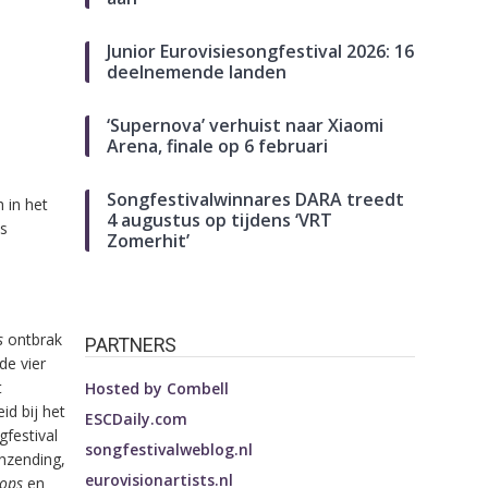
Junior Eurovisiesongfestival 2026: 16
deelnemende landen
‘Supernova’ verhuist naar Xiaomi
Arena, finale op 6 februari
Songfestivalwinnares DARA treedt
 in het
4 augustus op tijdens ‘VRT
s
Zomerhit’
s
ontbrak
PARTNERS
 de vier
t
Hosted by
Combell
id bij het
ESCDaily.com
festival
songfestivalweblog.nl
nzending,
eurovisionartists.nl
rops
en