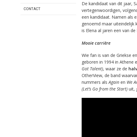
De kandidaat van dit jaar, 
CONTACT
vertegenwoordigen, volgend
een kandidaat. Namen als ex
genoemd maar uiteindelijk 
is Elena al jaren een van d
Mooie carrière
Wie fan is van de Griekse e
geboren in 1994 in Athene 
Got Talent)
, waar ze de
halv
OtherView, de band waarvan 
nummers als
Again
en
We A
(Let’s Go from the Start)
uit,