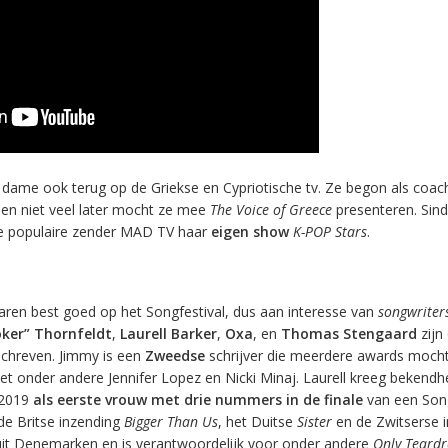
 dame ook terug op de Griekse en Cypriotische tv. Ze begon als coach
en niet veel later mocht ze mee
The Voice of Greece
presenteren. Sind
de populaire zender MAD TV haar
eigen show
K-POP Stars
.
jaren best goed op het Songfestival, dus aan interesse van
songwriter
ker” Thornfeldt
,
Laurell
Barker
,
Oxa
, en
Thomas Stengaard
zijn
chreven. Jimmy is een
Zweedse
schrijver die meerdere awards moch
t onder andere Jennifer Lopez en Nicki Minaj. Laurell kreeg bekendhe
 2019
als eerste vrouw met drie nummers in de finale
van een Song
de Britse inzending
Bigger Than Us
, het Duitse
Sister
en de Zwitserse i
it Denemarken en is verantwoordelijk voor onder andere
Only Teard