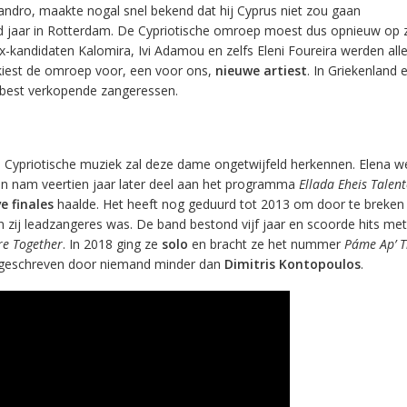
Sandro, maakte nogal snel bekend dat hij Cyprus niet zou gaan
 jaar in Rotterdam. De Cypriotische omroep moest dus opnieuw op 
-kandidaten Kalomira, Ivi Adamou en zelfs Eleni Foureira werden all
kiest de omroep voor, een voor ons,
nieuwe artiest
. In Griekenland 
e best verkopende zangeressen.
n Cypriotische muziek zal deze dame ongetwijfeld herkennen. Elena w
en nam veertien jaar later deel aan het programma
Ellada Eheis Talen
e finales
haalde. Het heeft nog geduurd tot 2013 om door te breken
zij leadzangeres was. De band bestond vijf jaar en scoorde hits met
re Together
. In 2018 ging ze
solo
en bracht ze het nummer
Páme Ap’ T
 geschreven door niemand minder dan
Dimitris Kontopoulos
.