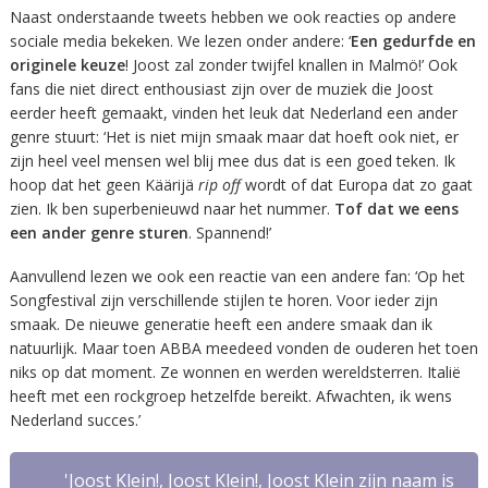
Naast onderstaande tweets hebben we ook reacties op andere
sociale media bekeken. We lezen onder andere: ‘
Een gedurfde en
originele keuze
! Joost zal zonder twijfel knallen in Malmö!’ Ook
fans die niet direct enthousiast zijn over de muziek die Joost
eerder heeft gemaakt, vinden het leuk dat Nederland een ander
genre stuurt: ‘Het is niet mijn smaak maar dat hoeft ook niet, er
zijn heel veel mensen wel blij mee dus dat is een goed teken. Ik
hoop dat het geen Käärijä
rip off
wordt of dat Europa dat zo gaat
zien. Ik ben superbenieuwd naar het nummer.
Tof dat we eens
een ander genre sturen
. Spannend!’
Aanvullend lezen we ook een reactie van een andere fan: ‘Op het
Songfestival zijn verschillende stijlen te horen. Voor ieder zijn
smaak. De nieuwe generatie heeft een andere smaak dan ik
natuurlijk. Maar toen ABBA meedeed vonden de ouderen het toen
niks op dat moment. Ze wonnen en werden wereldsterren. Italië
heeft met een rockgroep hetzelfde bereikt. Afwachten, ik wens
Nederland succes.’
'Joost Klein!, Joost Klein!, Joost Klein zijn naam is