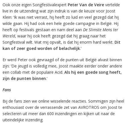
Ook onze eigen Songfestivalexpert
Peter Van de Veire
vertelde
live in de uitzending wat zijn indruk is van de keuze voor Joost
Klein: ‘Ik was niet verrast, hij heeft zo luid en veel gezegd dat hij
wilde gaan. Hij had ook een hele goede campagne in België. Hij
heeft op festivals gestaan en nam deel aan
De Slimste Mens ter
Wereld
, waar hij ook heeft gezegd dat hij graag naar het
Songfestival wilt. Wat mij opvalt, is dat hij enorm hard werkt.
Dit
kan of zeer goed worden of belachelijk
.’
Er werd Peter ook gevraagd of de punten uit België alvast binnen
zijn: ‘De jeugd is volledig mee, Joost maakte eerder onder andere
een collab met de populaire Acid.
Als hij een goede song heeft,
zijn de punten binnen
.’
Fans
Bij de fans zien we online wisselende reacties. Sommigen zijn heel
enthousiast over de verrassende zet van AVROTROS om Joost te
selecteren uit meer dan 600 inzendingen en kijken uit naar de
uiteindelijke inzending.