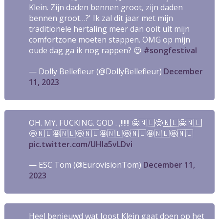
Klein. Zijn daden bennen groot, zijn daden
bennen groot…?' Ik zal dit jaar met mijn
traditionele hertaling meer dan ooit uit mijn
comfortzone moeten stappen. OMG op mijn
oude dag ga ik nog rappen? 😍
#songfestival
— Dolly Bellefleur (@DollyBellefleur)
December
11, 2023
OH. MY. FUCKING. GOD . ,!!!!!! 🤩🇳🇱🤩🇳🇱🤩🇳🇱
🤩🇳🇱🤩🇳🇱🤩🇳🇱🤩🇳🇱🤩🇳🇱🤩🇳🇱🤩🇳🇱
pic.twitter.com/UHla5vLDvi
— ESC Tom (@EurovisionTom)
December 11,
2023
Heel benieuwd wat Joost Klein gaat doen op het