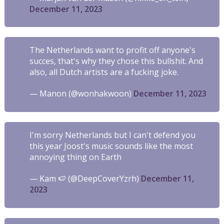
December 11, 2023
The Netherlands want to profit off anyone's
succes, that's why they chose this bullshit. And
also, all Dutch artists are a fucking joke.
— Manon (@wonhakwoon)
December 11, 2023
I'm sorry Netherlands but I can't defend you
this year Joost's music sounds like the most
annoying thing on Earth
— Kam 🍉 (@DeepCoverYzrh)
December 11,
2023