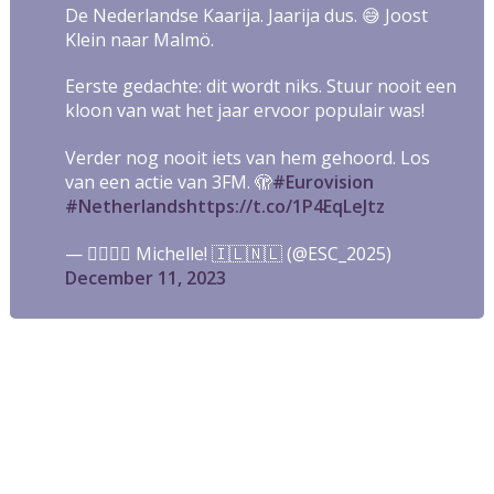
De Nederlandse Kaarija. Jaarija dus. 😅 Joost
Klein naar Malmö.
Eerste gedachte: dit wordt niks. Stuur nooit een
kloon van wat het jaar ervoor populair was!
Verder nog nooit iets van hem gehoord. Los
van een actie van 3FM. 🫣
#Eurovision
#Netherlands
https://t.co/1P4EqLeJtz
— 🏳️‍🌈🇺🇸 Michelle! 🇮🇱🇳🇱 (@ESC_2025)
December 11, 2023