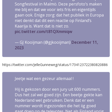
Songfestival in Malmö. Deze persfoto’s maken
me blij en dat we voor iets fris en eigentijds
gaan ook. Enige zorg: dat het publiek in Europa
niet denkt dat dit een reactie op Finland’s
Kaarija is. Want dat is niet zo.
pic.twitter.com/t81QXmmiqw
— GJ Kooijman (@gjkooijman)
December 11,
2023
https://twitter.com/JelleGunneweg/status/1734123722380820886
Jeetje wat een gezeur allemaal !
Hij is gekozen door een jury uit 600 nummers.
Dus het zal wel goed zijn. Een beetje gekte kan
Nederland wel gebruiken. Denk dat er een
nummer wordt ingezonden die het iig goed
gaat doen op de televotes. Net als Finland vorig