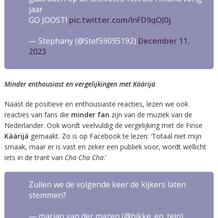
jaar
GO JOOST!
pic.twitter.com/lnFD9qOJ0j
— Stephany (@Stef59095192)
December 11,
2023
Minder enthousiast en vergelijkingen met Käärijä
Naast de positieve en enthousiaste reacties, lezen we ook
reacties van fans die
minder fan
zijn van de muziek van de
Nederlander. Ook wordt veelvuldig de vergelijking met de Finse
Käärijä
gemaakt. Zo is op Facebook te lezen: ‘
Totaal niet mijn
smaak, maar er is vast en zeker een publiek voor, wordt wellicht
iets in de trant van
Cha Cha Cha
.’
Zullen we de volgende keer de kijkers laten
stemmen?
— marjan van der mazen (@hikke_en_tein)