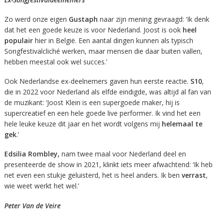
Zo werd onze eigen
Gustaph
naar zijn mening gevraagd: ‘Ik denk
dat het een goede keuze is voor Nederland. Joost is ook
heel
populair
hier in België. Een aantal dingen kunnen als typisch
Songfestivalcliché werken, maar mensen die daar buiten vallen,
hebben meestal ook wel succes.’
Ook Nederlandse ex-deelnemers gaven hun eerste reactie.
S10
,
die in 2022 voor Nederland als elfde eindigde, was altijd al fan van
de muzikant: ‘Joost Klein is een supergoede maker, hij is
supercreatief en een hele goede live performer. Ik vind het een
hele leuke keuze dit jaar en het wordt volgens mij
helemaal te
gek
.’
Edsilia Rombley,
nam twee maal voor Nederland deel en
presenteerde de show in 2021, klinkt iets meer afwachtend: ‘Ik heb
net even een stukje geluisterd, het is heel anders. Ik ben
verrast
,
wie weet werkt het wel.’
Peter Van de Veire