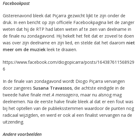
Facebookpost
Gisterenavond bleek dat Piçarra gezwicht lijkt te zijn onder de
druk. In een bericht op zijn officiële Facebookpagina liet de zanger
weten dat hij de RTP had laten weten af te zien van deelname in
de finale nu zondagavond. Hij hekelt het feit dat er zoveel te doen
was over zijn deelname en zijn lied, en stelde dat het daarom
niet
meer om de muziek
leek te draaien.
https://www.facebook.com/diogopicarra/posts/164387611568929
6
In de finale van zondagavond wordt Diogo Piçarra vervangen
door zangeres
Susana Travassos
, die achtste eindigde in de
tweede halve finale met
A mensageira
, maar nu alsnog mag
deelnemen. Na de eerste halve finale bleek al dat er een fout was
bij het optellen van de publieksstemmen waardoor de punten nog
radicaal wijzigden, en werd er ook al een finalist vervangen na de
uitzending.
Andere voorbeelden