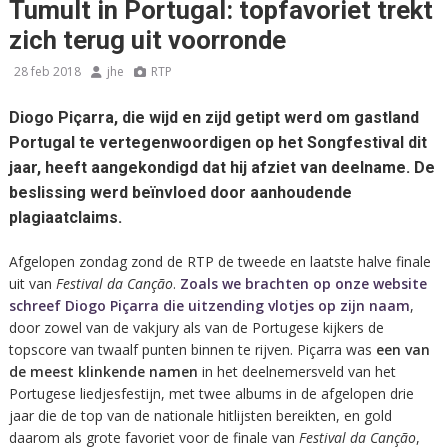
Tumult in Portugal: topfavoriet trekt
zich terug uit voorronde
28 feb 2018
jhe
RTP
Diogo Piçarra, die wijd en zijd getipt werd om gastland
Portugal te vertegenwoordigen op het Songfestival dit
jaar, heeft aangekondigd dat hij afziet van deelname. De
beslissing werd beïnvloed door aanhoudende
plagiaatclaims.
Afgelopen zondag zond de RTP de tweede en laatste halve finale
uit van
Festival da Canção
.
Zoals we brachten op onze website
schreef Diogo Piçarra die uitzending vlotjes op zijn naam
,
door zowel van de vakjury als van de Portugese kijkers de
topscore van twaalf punten binnen te rijven. Piçarra was
een van
de meest klinkende namen
in het deelnemersveld van het
Portugese liedjesfestijn, met twee albums in de afgelopen drie
jaar die de top van de nationale hitlijsten bereikten, en gold
daarom als grote favoriet voor de finale van
Festival da Canção
,