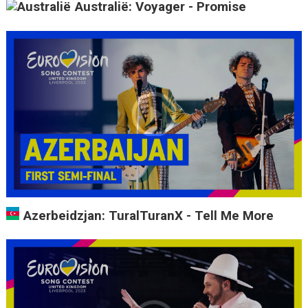
Australië: Voyager - Promise
Azerbeidzjan: TuralTuranX - Tell Me More