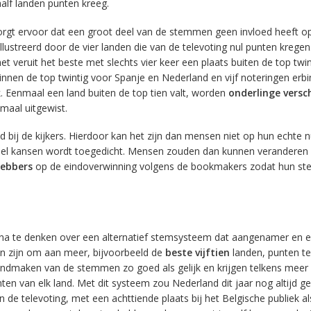
alf landen punten kreeg.
rgt ervoor dat een groot deel van de stemmen geen invloed heeft o
llustreerd door de vier landen die van de televoting nul punten kregen
et veruit het beste met slechts vier keer een plaats buiten de top twin
binnen de top twintig voor Spanje en Nederland en vijf noteringen erb
k. Eenmaal een land buiten de top tien valt, worden
onderlinge versch
maal uitgewist.
 bij de kijkers. Hierdoor kan het zijn dan mensen niet op hun echte
eel kansen wordt toegedicht. Mensen zouden dan kunnen veranderen
hebbers
op de eindoverwinning volgens de bookmakers zodat hun st
a te denken over een alternatief stemsysteem dat aangenamer en eerl
n zijn om aan meer, bijvoorbeeld de
beste vijftien
landen, punten te
kendmaken van de stemmen zo goed als gelijk en krijgen telkens meer
ten van elk land. Met dit systeem zou Nederland dit jaar nog altijd g
de televoting, met een achttiende plaats bij het Belgische publiek al