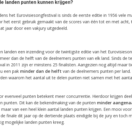
le landen punten kunnen krijgen?
ns het Eurovisiesongfestival is sinds de eerste editie in 1956 vele m
 het eerst gebruik gemaakt van de scores van één tot en met acht, 
at jaar door een vakjury uitgedeeld.
n landen een inzending voor de twintigste editie van het Eurovisieson
s meer dan de helft van de deelnemers punten van elk land. Sinds de t
ival in 2011 zijn er minstens 25 finalisten. Aangezien nog altijd maar t
 nu een pak
minder dan de helft
van de deelnemers punten per land.
den waarom het aantal uit te delen punten niet samen met het aanta
oor evenveel punten betekent meer concurrentie. Hierdoor krijgen de
en punten. Dit kan de bekendmaking van de punten
minder aangen
maar van een heel klein aantal landen punten krijgen. Een mooi voor
 de finale dit jaar op de dertiende plaats eindigde bij de jury en toch 
ig mogelijke landen punten kreeg.