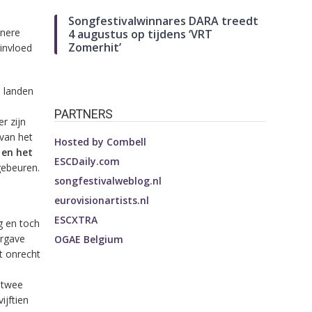
Songfestivalwinnares DARA treedt
inere
4 augustus op tijdens ‘VRT
Zomerhit’
invloed
 landen
PARTNERS
r zijn
 van het
Hosted by
Combell
 en het
ESCDaily.com
 gebeuren.
songfestivalweblog.nl
eurovisionartists.nl
ESCXTRA
g en toch
ergave
OGAE Belgium
et onrecht
 twee
ijftien