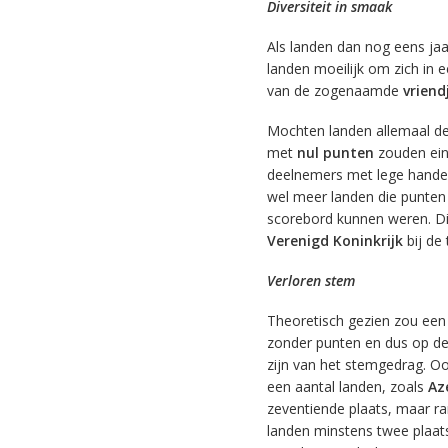
Diversiteit in smaak
Als landen dan nog eens jaa
landen moeilijk om zich in 
van de zogenaamde
vriend
Mochten landen allemaal de
met
nul punten
zouden eind
deelnemers met lege handen 
wel meer landen die punten 
scorebord kunnen weren. Di
Verenigd Koninkrijk
bij de
Verloren stem
Theoretisch gezien zou een
zonder punten en dus op de 
zijn van het stemgedrag. Ook
een aantal landen, zoals
Az
zeventiende plaats, maar r
landen minstens twee plaatse