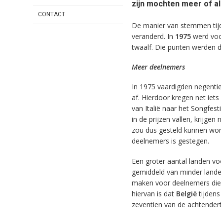
zijn mochten meer of al
CONTACT
De manier van stemmen tijde
veranderd. In
1975
werd voor
twaalf. Die punten werden d
Meer deelnemers
In 1975 vaardigden negentie
af. Hierdoor kregen net iet
van Italië naar het Songfest
in de prijzen vallen, krijgen
zou dus gesteld kunnen wor
deelnemers is gestegen.
Een groter aantal landen v
gemiddeld van minder land
maken voor deelnemers die 
hiervan is dat
België
tijdens
zeventien van de achtendert