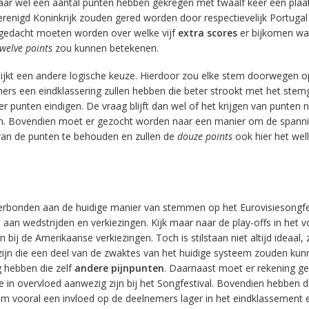
 jaar wel een aantal punten hebben gekregen met twaalf keer een plaat
Verenigd Koninkrijk zouden gered worden door respectievelijk Portugal
gedacht moeten worden over welke vijf
extra scores
er bijkomen wa
twelve points
zou kunnen betekenen.
ijkt een andere logische keuze. Hierdoor zou elke stem doorwegen o
ers een eindklassering zullen hebben die beter strookt met het ste
r punten eindigen. De vraag blijft dan wel of het krijgen van punten n
n. Bovendien moet er gezocht worden naar een manier om de spann
van de punten te behouden en zullen de
douze points
ook hier het well
verbonden aan de huidige manier van stemmen op het Eurovisiesongfes
t
aan wedstrijden en verkiezingen. Kijk maar naar de play-offs in het v
ij de Amerikaanse verkiezingen. Toch is stilstaan niet altijd ideaal, 
 zijn die een deel van de zwaktes van het huidige systeem zouden kun
hebben die zelf
andere pijnpunten
. Daarnaast moet er rekening g
e in overvloed aanwezig zijn bij het Songfestival. Bovendien hebben 
m vooral een invloed op de deelnemers lager in het eindklassement e