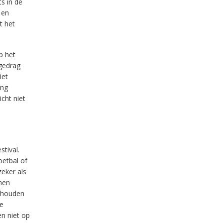
s in de
 en
t het
p het
mgedrag
iet
ing
icht niet
tival.
oetbal of
zeker als
nen
ehouden
de
n niet op