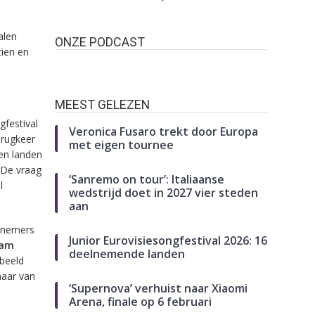
alen
ONZE PODCAST
tien en
MEEST GELEZEN
gfestival
Veronica Fusaro trekt door Europa
erugkeer
met eigen tournee
ien landen
 De vraag
‘Sanremo on tour’: Italiaanse
l
wedstrijd doet in 2027 vier steden
aan
elnemers
Junior Eurovisiesongfestival 2026: 16
aam
deelnemende landen
beeld
maar van
‘Supernova’ verhuist naar Xiaomi
Arena, finale op 6 februari