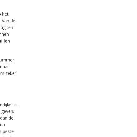
p het
. Van de
tig ten
innen
illen
 nummer
 naar
em zeker
ijker is.
 geven.
 dan de
een
s beste