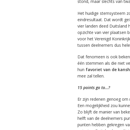
stond, maar slechts van twa
Het huidige stemsysteem zo
eindresultaat. Dat wordt geï
vier landen deed Duitsland h
opzichte van vier plaatsen 
voor het Verenigd Koninkrij
tussen deelnemers dus hele
Dat fenomeen is ook bekend
één stemmen als die niet v
hun
favoriet van de kans
mee zal tellen.
15 points go to…?
Er zijn redenen genoeg om n
Een mogelijkheid zou kunne
Zo blijft de manier van be
helft van de deelnemers pun
punten hebben gekregen van 