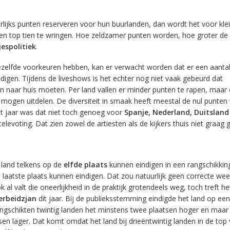
rlijks punten reserveren voor hun buurlanden, dan wordt het voor kle
een top tien te wringen. Hoe zeldzamer punten worden, hoe groter de 
jespolitiek
.
zelfde voorkeuren hebben, kan er verwacht worden dat er een aantal
igen. Tijdens de liveshows is het echter nog niet vaak gebeurd dat
naar huis moeten. Per land vallen er minder punten te rapen, maar e
mogen uitdelen. De diversiteit in smaak heeft meestal de nul punten
t jaar was dat niet toch genoeg voor
Spanje, Nederland, Duitsland
 televoting. Dat zien zowel de artiesten als de kijkers thuis niet graag
 land telkens op de
elfde plaats
kunnen eindigen in een rangschikkin
laatste plaats kunnen eindigen. Dat zou natuurlijk geen correcte we
 al valt die oneerlijkheid in de praktijk grotendeels weg, toch treft h
erbeidzjan
dit jaar. Bij de publieksstemming eindigde het land op een
angschikten twintig landen het minstens twee plaatsen hoger en maar
n lager. Dat komt omdat het land bij drieëntwintig landen in de top v