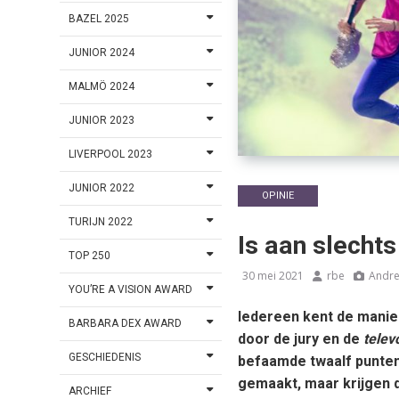
BAZEL 2025
JUNIOR 2024
MALMÖ 2024
JUNIOR 2023
LIVERPOOL 2023
JUNIOR 2022
OPINIE
TURIJN 2022
Is aan slechts
TOP 250
30 mei 2021
rbe
Andre
YOU’RE A VISION AWARD
Iedereen kent de manier
BARBARA DEX AWARD
door de jury en de
telev
GESCHIEDENIS
befaamde twaalf punten
gemaakt, maar krijgen de
ARCHIEF