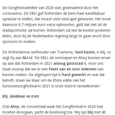
De Songfestivaleditie van 2020 was geannuleerd door het
coronavirus. De EBU gaf Rotterdam de kans haar kandidatuur
opnieuw te stellen, dat moest vóór eind april gebeuren. Het moet
daarvoor 6,7 miljoen euro extra ophoesten, geld dat niet uit de
stadspromotie zal komen. Rotterdam zal wel de kosten proberen
delen, door bij de Nederlandse regering langs te gaan en/of door
sponsors te zoeken.
De Rotterdamse wethouder van Toerisme,
Said Kasmi
, is blij, zo
zegt hij aan
NU.nl
. ‘De EBU, de omroepen en Ahoy kunnen ervan
op aan dat Rotterdam in 2021
alsnog gaststad
is. Voor ons
staat voorop dat we er een
feest van en voor iedereen
van
kunnen maken. De afgelopen tijd is
hard gewerkt
en wat dat
betreft, staan we klaar om de 65ste editie van het
Eurovisiesongfestival in 2021 in onze stad te verwelkomen.’
Blij, dankbaar en trots
Ook
Ahoy
, de concertzaal waar het Songfestival in 2020 had
moeten doorgaan, juicht de beslissing toe. ‘Wij zijn
blij
met dit