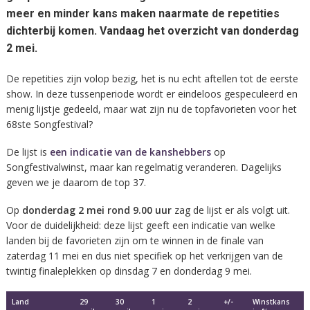
meer en minder kans maken naarmate de repetities
dichterbij komen. Vandaag het overzicht van donderdag
2 mei.
De repetities zijn volop bezig, het is nu echt aftellen tot de eerste
show. In deze tussenperiode wordt er eindeloos gespeculeerd en
menig lijstje gedeeld, maar wat zijn nu de topfavorieten voor het
68ste Songfestival?
De lijst is
een indicatie van de kanshebbers
op
Songfestivalwinst, maar kan regelmatig veranderen. Dagelijks
geven we je daarom de top 37.
Op
donderdag 2 mei rond 9.00 uur
zag de lijst er als volgt uit.
Voor de duidelijkheid: deze lijst geeft een indicatie van welke
landen bij de favorieten zijn om te winnen in de finale van
zaterdag 11 mei en dus niet specifiek op het verkrijgen van de
twintig finaleplekken op dinsdag 7 en donderdag 9 mei.
Land
29
30
1
2
+/-
Winstkans