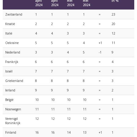
april
april
mei
mei
in %
2024
2024
2024
2024
Zwitserland
1
1
1
1
=
23
Kroatië
2
2
2
2
=
20
Italië
4
4
3
3
=
12
Oekraïne
5
5
5
4
+1
11
Nederland
3
3
4
5
-1
9
Frankrijk
6
6
6
6
=
4
Israël
7
7
7
7
=
3
Griekenland
8
8
8
8
=
3
Ierland
9
9
9
9
=
2
België
10
10
10
10
=
1
Noorwegen
11
11
11
11
=
1
Verenigd
12
12
12
12
=
1
Koninkrijk
Finland
16
16
14
13
+1
1