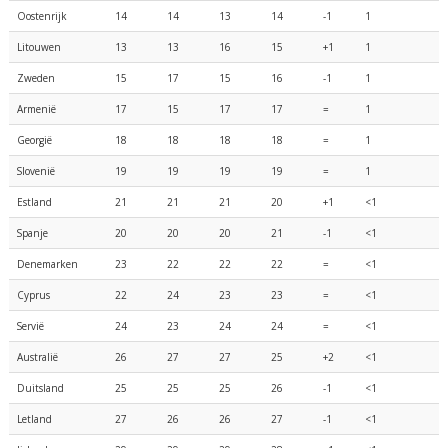
Oostenrijk
14
14
13
14
-1
1
Litouwen
13
13
16
15
+1
1
Zweden
15
17
15
16
-1
1
Armenië
17
15
17
17
=
1
Georgië
18
18
18
18
=
1
Slovenië
19
19
19
19
=
1
Estland
21
21
21
20
+1
<1
Spanje
20
20
20
21
-1
<1
Denemarken
23
22
22
22
=
<1
Cyprus
22
24
23
23
=
<1
Servië
24
23
24
24
=
<1
Australië
26
27
27
25
+2
<1
Duitsland
25
25
25
26
-1
<1
Letland
27
26
26
27
-1
<1