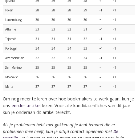
Ijsland
29
29
29
28
+1
<1
Polen
28
28
28
29
-1
<1
Luxemburg
30
30
30
30
=
<1
Albanië
33
33
32
31
+1
<1
Tsjechië
31
31
31
32
-1
<1
Portugal
34
34
34
33
+1
<1
Azerbeidzjan
32
32
33
34
-1
<1
San Marino
35
35
35
35
=
<1
Moldavië
36
36
36
36
=
<1
Malta
37
37
37
37
=
<1
Om nog meer te leren over hoe bookmakers te werk gaan, kun je
ons
eerder artikel
lezen. Voor alle kandidatenfiches van dit jaar
kun je onderaan dit artikel terecht.
Als je problemen hebt met gokken of je kent iemand die er
problemen mee heeft, kun je altijd contact opnemen met
De