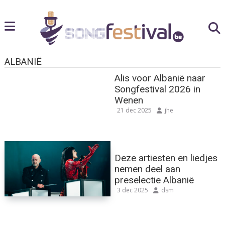
ALBANIË
Alis voor Albanië naar
Songfestival 2026 in
Wenen
21 dec 2025
jhe
Deze artiesten en liedjes
nemen deel aan
preselectie Albanië
3 dec 2025
dsm