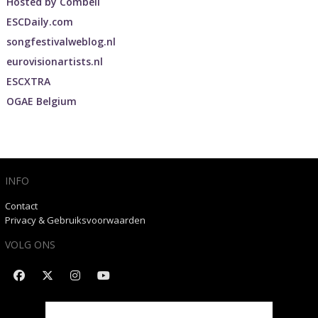
Hosted by
Combell
ESCDaily.com
songfestivalweblog.nl
eurovisionartists.nl
ESCXTRA
OGAE Belgium
INFO
Contact
Privacy & Gebruiksvoorwaarden
VOLG ONS