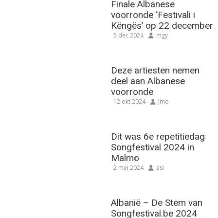
Finale Albanese
voorronde ‘Festivali i
Këngës’ op 22 december
5 dec 2024
mgy
Deze artiesten nemen
deel aan Albanese
voorronde
12 okt 2024
jmo
Dit was 6e repetitiedag
Songfestival 2024 in
Malmö
2 mei 2024
asi
Albanië – De Stem van
Songfestival.be 2024