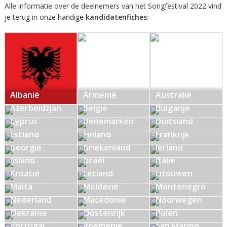
Alle informatie over de deelnemers van het Songfestival 2022 vind
je terug in onze handige
kandidatenfiches
:
Albanië
Armenië
Australië
Azerbeidzjan
België
Bulgarije
Cyprus
Denemarken
Duitsland
Estland
Finland
Frankrijk
Georgië
Griekenland
Ierland
IJsland
Israël
Italië
Kroatië
Letland
Litouwen
Malta
Moldavië
Montenegro
Noord-
Nederland
Macedonië
Noorwegen
Oekraïne
Oostenrijk
Polen
Portugal
Roemenië
San Marino