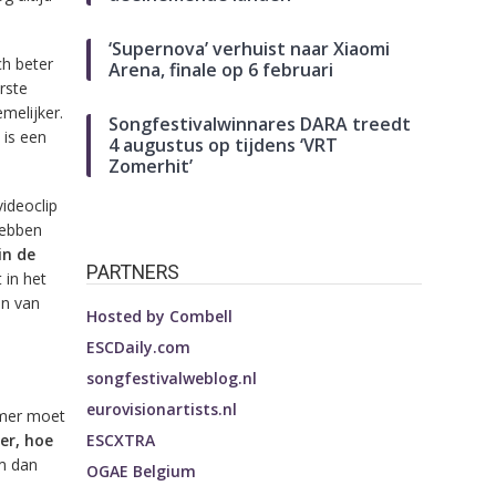
‘Supernova’ verhuist naar Xiaomi
ch beter
Arena, finale op 6 februari
rste
melijker.
Songfestivalwinnares DARA treedt
 is een
4 augustus op tijdens ‘VRT
Zomerhit’
videoclip
hebben
in de
PARTNERS
 in het
en van
Hosted by
Combell
ESCDaily.com
songfestivalweblog.nl
eurovisionartists.nl
mmer moet
ESCXTRA
er, hoe
m dan
OGAE Belgium