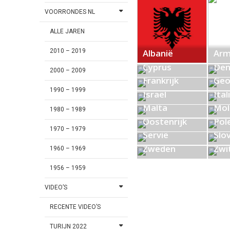
VOORRONDES NL
ALLE JAREN
Albanië
Arm
2010 – 2019
Cyprus
Den
2000 – 2009
Frankrijk
Geo
1990 – 1999
Israël
Ital
Malta
Mol
1980 – 1989
Oostenrijk
Pol
1970 – 1979
Servië
Slo
Zweden
Zwi
1960 – 1969
1956 – 1959
VIDEO’S
RECENTE VIDEO’S
TURIJN 2022