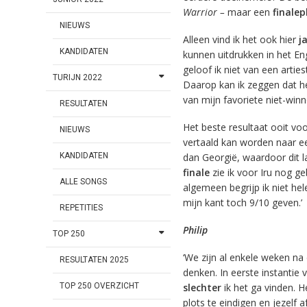
Warrior –
maar een
finalep
NIEUWS
Alleen vind ik het ook hier
j
KANDIDATEN
kunnen uitdrukken in het En
geloof ik niet van een arties
TURIJN 2022
Daarop kan ik zeggen dat het
van mijn favoriete niet-winn
RESULTATEN
Het beste resultaat ooit voo
NIEUWS
vertaald kan worden naar ee
dan Georgië, waardoor dit 
KANDIDATEN
finale
zie ik voor Iru nog ge
ALLE SONGS
algemeen begrijp ik niet he
mijn kant toch 9/10 geven.’
REPETITIES
Philip
TOP 250
‘We zijn al enkele weken na
RESULTATEN 2025
denken. In eerste instantie
TOP 250 OVERZICHT
slechter
ik het ga vinden. 
plots te eindigen en jezelf a