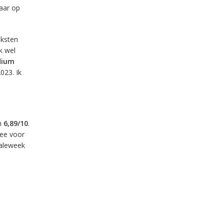
maar op
eksten
k wel
dium
023. Ik
n
6,89/10
.
mee voor
naleweek