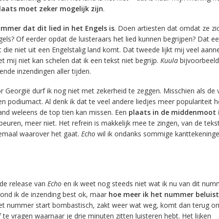
laats moet zeker mogelijk zijn
.
ammer dat dit lied in het Engels is
. Doen artiesten dat omdat ze zi
gels? Of eerder opdat de luisteraars het lied kunnen begrijpen? Dat ee
t die niet uit een Engelstalig land komt.
Dat tweede lijkt mij veel aanne
 mij niet kan schelen dat ik een tekst niet begrijp.
Kuula
bijvoorbeeld
ende inzendingen aller tijden.
r Georgië durf ik nog niet met zekerheid te zeggen. Misschien als de 
n podiumact. Al denk ik dat te veel andere liedjes meer populariteit 
land weleens de top tien kan missen. Een
plaats in de middenmoot 
beuren, meer niet. Het refrein is makkelijk mee te zingen, van de tekst
lemaal waarover het gaat.
Echo
wil ik ondanks sommige kanttekening
 de release van
Echo
en ik weet nog steeds niet wat ik nu van dit nu
 vond ik de inzending best ok, maar
hoe meer ik het nummer beluist
Het nummer start bombastisch, zakt weer wat weg, komt dan terug o
f te vragen waarnaar je drie minuten zitten luisteren hebt. Het lijken