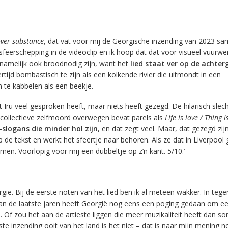
over substance
, dat vat voor mij de Georgische inzending van 2023 sam
sfeerschepping in de videoclip en ik hoop dat dat voor visueel vuurwe
l namelijk ook broodnodig zijn, want het
lied staat ver op de achte
ertijd bombastisch te zijn als een kolkende rivier die uitmondt in een
 te kabbelen als een beekje.
 Iru veel gesproken heeft, maar niets heeft gezegd. De hilarisch slech
 collectieve zelfmoord overwegen bevat parels als
Life is love / Thing 
slogans die minder hol zijn
, en dat zegt veel. Maar, dat gezegd zijn
 de tekst en werkt het sfeertje naar behoren. Als ze dat in Liverpool
men. Voorlopig voor mij een dubbeltje op z’n kant. 5/10.’
rgië. Bij de eerste noten van het lied ben ik al meteen wakker. In tegen
van de laatste jaren heeft Georgië nog eens een poging gedaan om e
n. Of zou het aan de artieste liggen die meer muzikaliteit heeft dan 
 inzending ooit van het land is het niet – dat is naar mijn mening no