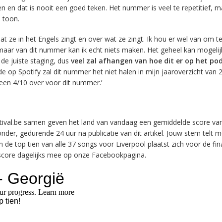
n en dat is nooit een goed teken. Het nummer is veel te repetitief, 
e toon.
dat ze in het Engels zingt en over wat ze zingt. Ik hou er wel van om t
aar van dit nummer kan ik echt niets maken. Het geheel kan mogelij
e juiste staging, dus
veel zal afhangen van hoe dit er op het po
de op Spotify zal dit nummer het niet halen in mijn jaaroverzicht van 2
een 4/10 over voor dit nummer.’
stival.be samen geven het land van vandaag een gemiddelde score va
er, gedurende 24 uur na publicatie van dit artikel. Jouw stem telt 
 de top tien van alle 37 songs voor Liverpool plaatst zich voor de fi
dscore dagelijks mee op onze Facebookpagina.