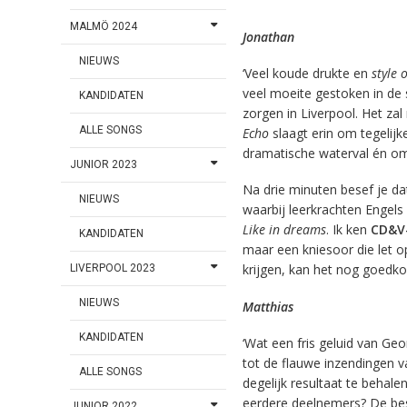
MALMÖ 2024
Jonathan
NIEUWS
‘Veel koude drukte en
style 
veel moeite gestoken in de 
KANDIDATEN
zorgen in Liverpool. Het za
ALLE SONGS
Echo
slaagt erin om tegelijk
dramatische waterval én om
JUNIOR 2023
Na drie minuten besef je dat
NIEUWS
waarbij leerkrachten Engels
Like in dreams
. Ik ken
CD&V-
KANDIDATEN
maar een kniesoor die let op
krijgen, kan het nog goedko
LIVERPOOL 2023
NIEUWS
Matthias
KANDIDATEN
‘Wat een fris geluid van Geo
tot de flauwe inzendingen 
ALLE SONGS
degelijk resultaat te behale
eerdere deelnemers? De beste
JUNIOR 2022