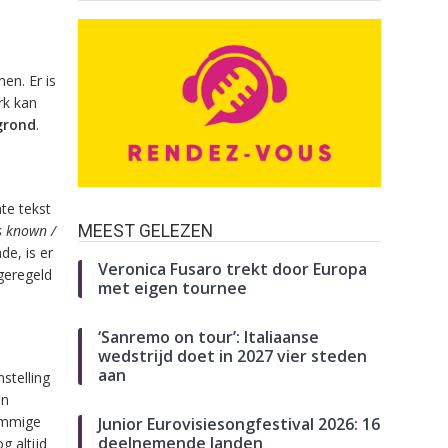
en. Er is
rk kan
rgrond
.
te tekst
MEEST GELEZEN
is known /
de, is er
Veronica Fusaro trekt door Europa
 geregeld
met eigen tournee
‘Sanremo on tour’: Italiaanse
wedstrijd doet in 2027 vier steden
aan
stelling
en
sommige
Junior Eurovisiesongfestival 2026: 16
deelnemende landen
g altijd