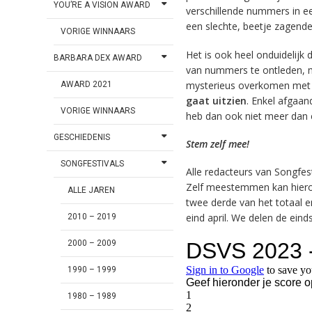
YOU’RE A VISION AWARD
verschillende nummers in ee
een slechte, beetje zagend
VORIGE WINNAARS
Het is ook heel onduidelijk 
BARBARA DEX AWARD
van nummers te ontleden, m
mysterieus overkomen met d
AWARD 2021
gaat uitzien
. Enkel afgaan
VORIGE WINNAARS
heb dan ook niet meer dan 
GESCHIEDENIS
Stem zelf mee!
SONGFESTIVALS
Alle redacteurs van Songfe
Zelf meestemmen kan hierond
ALLE JAREN
twee derde van het totaal en
eind april. We delen de ein
2010 – 2019
2000 – 2009
1990 – 1999
1980 – 1989