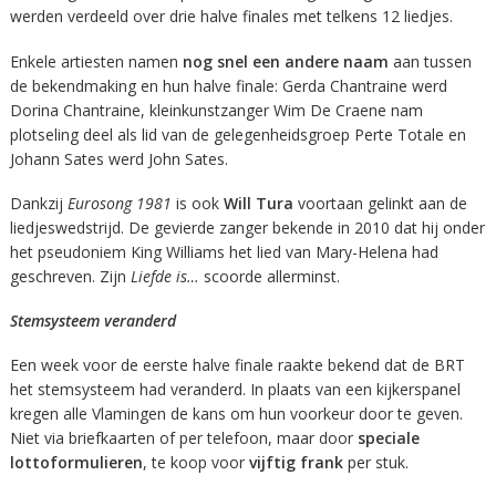
werden verdeeld over drie halve finales met telkens 12 liedjes.
Enkele artiesten namen
nog snel een andere naam
aan tussen
de bekendmaking en hun halve finale: Gerda Chantraine werd
Dorina Chantraine, kleinkunstzanger Wim De Craene nam
plotseling deel als lid van de gelegenheidsgroep Perte Totale en
Johann Sates werd John Sates.
Dankzij
Eurosong 1981
is ook
Will Tura
voortaan gelinkt aan de
liedjeswedstrijd. De gevierde zanger bekende in 2010 dat hij onder
het pseudoniem King Williams het lied van Mary-Helena had
geschreven. Zijn
Liefde is…
scoorde allerminst.
Stemsysteem veranderd
Een week voor de eerste halve finale raakte bekend dat de BRT
het stemsysteem had veranderd. In plaats van een kijkerspanel
kregen alle Vlamingen de kans om hun voorkeur door te geven.
Niet via briefkaarten of per telefoon, maar door
speciale
lottoformulieren
, te koop voor
vijftig frank
per stuk.