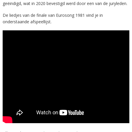
geëindigd, wat in 2020 bevestigd werd door een van de juryleden.
De liedjes van de finale van Eurosong 1981 vind je in
onderstaande afspeellijst.