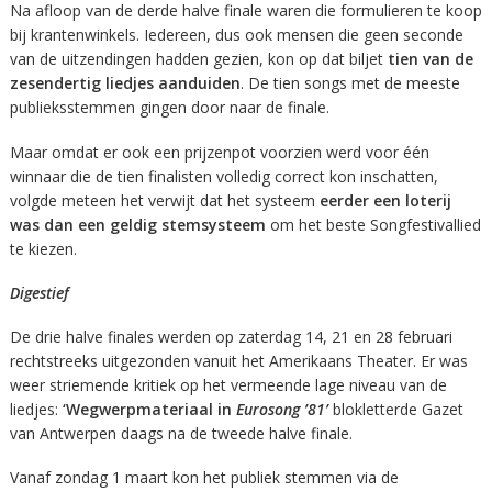
Na afloop van de derde halve finale waren die formulieren te koop
bij krantenwinkels. Iedereen, dus ook mensen die geen seconde
van de uitzendingen hadden gezien, kon op dat biljet
tien van de
zesendertig liedjes aanduiden
. De tien songs met de meeste
publieksstemmen gingen door naar de finale.
Maar omdat er ook een prijzenpot voorzien werd voor één
winnaar die de tien finalisten volledig correct kon inschatten,
volgde meteen het verwijt dat het systeem
eerder een loterij
was dan een geldig stemsysteem
om het beste Songfestivallied
te kiezen.
Digestief
De drie halve finales werden op zaterdag 14, 21 en 28 februari
rechtstreeks uitgezonden vanuit het Amerikaans Theater. Er was
weer striemende kritiek op het vermeende lage niveau van de
liedjes:
‘Wegwerpmateriaal in
Eurosong ’81’
blokletterde Gazet
van Antwerpen daags na de tweede halve finale.
Vanaf zondag 1 maart kon het publiek stemmen via de