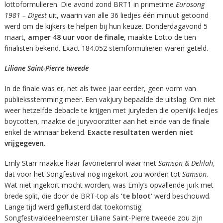
lottoformulieren. Die avond zond BRT1 in primetime
Eurosong
1981 – Digest
uit, waarin van alle 36 liedjes één minuut getoond
werd om de kijkers te helpen bij hun keuze. Donderdagavond 5
maart,
amper 48 uur voor de finale
, maakte Lotto de tien
finalisten bekend. Exact 184.052 stemformulieren waren geteld.
Liliane Saint-Pierre tweede
In de finale was er, net als twee jaar eerder, geen vorm van
publieksstemming meer. Een vakjury bepaalde de uitslag. Om niet
weer hetzelfde debacle te krijgen met juryleden die openlijk liedjes
boycotten, maakte de juryvoorzitter aan het einde van de finale
enkel de winnaar bekend.
Exacte resultaten werden niet
vrijgegeven.
Emly Starr maakte haar favorietenrol waar met
Samson & Delilah
,
dat voor het Songfestival nog ingekort zou worden tot
Samson
.
Wat niet ingekort mocht worden, was Emly’s opvallende jurk met
brede split, die door de BRT-top als
‘te bloot’
werd beschouwd.
Lange tijd werd gefluisterd dat toekomstig
Songfestivaldeelneemster Liliane Saint-Pierre tweede zou zijn