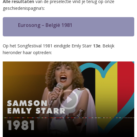
Alle resultaten
van de preselectie vind je terug op onze
geschiedenispagina’s:
Eurosong – België 1981
Op het Songfestival 1981 eindigde Emly Starr
13e
. Bekijk
hieronder haar optreden: