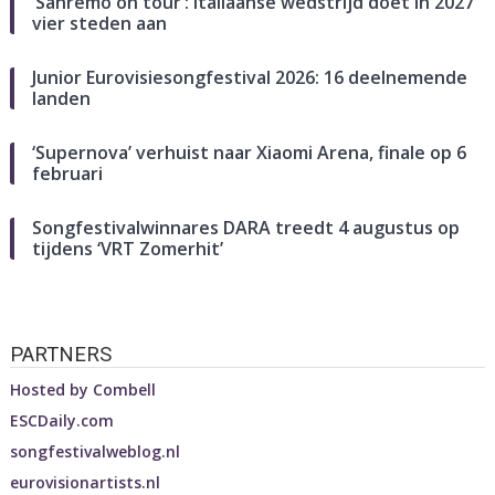
‘Sanremo on tour’: Italiaanse wedstrijd doet in 2027
vier steden aan
Junior Eurovisiesongfestival 2026: 16 deelnemende
landen
‘Supernova’ verhuist naar Xiaomi Arena, finale op 6
februari
Songfestivalwinnares DARA treedt 4 augustus op
tijdens ‘VRT Zomerhit’
PARTNERS
Hosted by
Combell
ESCDaily.com
songfestivalweblog.nl
eurovisionartists.nl