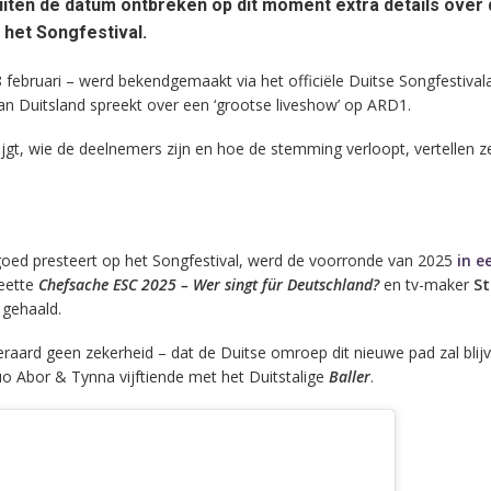
uiten de datum ontbreken op dit moment extra details over
 het Songfestival.
 februari – werd bekendgemaakt via het officiële Duitse Songfestival
Duitsland spreekt over een ‘grootse liveshow’ op ARD1.
jgt, wie de deelnemers zijn en hoe de stemming verloopt, vertellen z
 goed presteert op het Songfestival, werd de voorronde van 2025
in e
eette
Chefsache ESC 2025 – Wer singt für Deutschland?
en tv-maker
St
gehaald.
eraard geen zekerheid – dat de Duitse omroep dit nieuwe pad zal blij
uo Abor & Tynna vijftiende met het Duitstalige
Baller
.