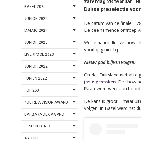
zaterdag 28 februari. B
BAZEL 2025
Duitse preselectie voor
JUNIOR 2024
De datum van de finale – 28
De deelnemende omroep van 
MALMÖ 2024
Welke naam die liveshow kri
JUNIOR 2023
voorlopig niet bij.
LIVERPOOL 2023
Nieuw pad blijven volgen?
JUNIOR 2022
Omdat Duitsland niet al te
TURIJN 2022
jasje gestoken
. De show h
Raab
werd weer aan boord 
TOP 250
De kans is groot – maar uit
YOU’RE A VISION AWARD
volgen. In Bazel werd het d
BARBARA DEX AWARD
GESCHIEDENIS
ARCHIEF