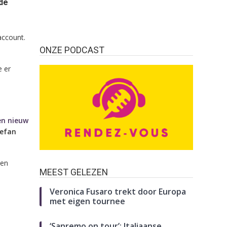
 de
account.
ONZE PODCAST
e er
en nieuw
efan
ven
MEEST GELEZEN
Veronica Fusaro trekt door Europa
met eigen tournee
‘Sanremo on tour’: Italiaanse