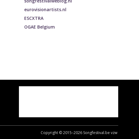
songfestivalweblog.nl
eurovisionartists.nl
ESCXTRA
OGAE Belgium
Copyright © 2015–
2026
Songfestival.be vzw