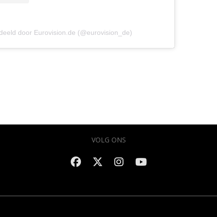
deeld door Eurovision.de (@eurovision_de)
VOLG ONS