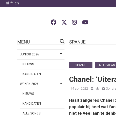
nl
fr
en
MENU
SPANJE
JUNIOR 2026
NIEUWS
SPANJE
INTERVIEWS
KANDIDATEN
Chanel: ‘Uiter
WENEN 2026
14 apr 2022
jvb
Songfe
NIEUWS
Haalt zangeres Chanel S
KANDIDATEN
populair bij heel wat f
niet te veel aan te denk
ALLE SONGS