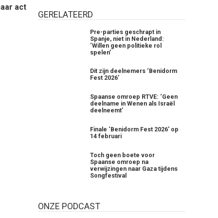
aar act
GERELATEERD
Pre-parties geschrapt in
Spanje, niet in Nederland:
‘Willen geen politieke rol
spelen’
Dit zijn deelnemers ‘Benidorm
Fest 2026’
Spaanse omroep RTVE: ‘Geen
deelname in Wenen als Israël
deelneemt’
Finale ‘Benidorm Fest 2026’ op
14 februari
Toch geen boete voor
Spaanse omroep na
verwijzingen naar Gaza tijdens
Songfestival
ONZE PODCAST