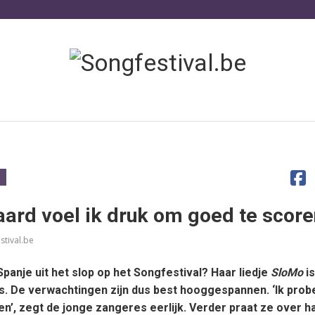
aard voel ik druk om goed te score
stival.be
panje uit het slop op het Songfestival? Haar liedje
SloMo
is
ans. De verwachtingen zijn dus best hooggespannen. ‘Ik prob
en’, zegt de jonge zangeres eerlijk. Verder praat ze over h