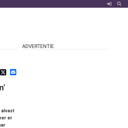
ADVERTENTIE
n’
 alvast
eer er
aar