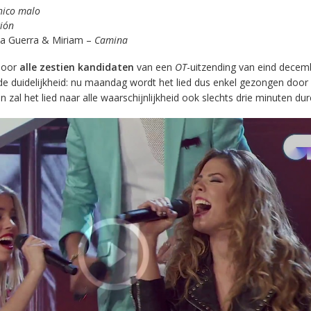
hico malo
ión
Ana Guerra & Miriam –
Camina
door
alle zestien kandidaten
van een
OT
-uitzending van eind decem
 de duidelijkheid: nu maandag wordt het lied dus enkel gezongen door d
 zal het lied naar alle waarschijnlijkheid ook slechts drie minuten dur