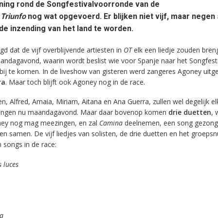
nning rond de Songfestivalvoorronde van de
 Triunfo
nog wat opgevoerd. Er blijken niet vijf, maar negen
 de inzending van het land te worden.
gd dat de vijf overblijvende artiesten in
OT
elk een liedje zouden bren
ndagavond, waarin wordt beslist wie voor Spanje naar het Songfesti
 bij te komen. In de liveshow van gisteren werd zangeres Agoney uitg
ra
. Maar toch blijft ook Agoney nog in de race.
ten, Alfred, Amaia, Miriam, Aitana en Ana Guerra, zullen wel degelijk e
rengen nu maandagavond. Maar daar bovenop komen
drie duetten
, 
ney nog mag meezingen, en zal
Camina
deelnemen, een song gezong
esten samen. De vijf liedjes van solisten, de drie duetten en het groe
 songs in de race:
 luces
a