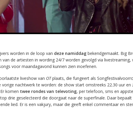
ijvers worden in de loop van
deze namiddag
bekendgemaakt. Big Br
n van de artiesten in wording 24/7 worden gevolgd via livestreaming
 songs voor maandagavond kunnen zien inoefenen.
oorlaatste liveshow van
OT
plaats, die fungeert als Songfestivalvoorr
de vorige nachtwerk te worden: de show start omstreeks 22.30 uur en 
. Er komen
twee rondes van televoting
, per telefoon, sms en apps
 top drie geselecteerd die doorgaat naar de superfinale. Daar bepaalt
de lied. Er is een vakjury, maar die geeft enkel commentaar en ste