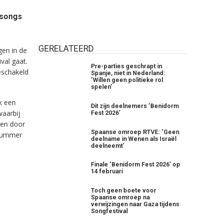
 songs
GERELATEERD
gen in de
val gaat.
Pre-parties geschrapt in
eschakeld
Spanje, niet in Nederland:
‘Willen geen politieke rol
spelen’
lk een
Dit zijn deelnemers ‘Benidorm
waarbij
Fest 2026’
en door
Spaanse omroep RTVE: ‘Geen
psnummer
deelname in Wenen als Israël
deelneemt’
Finale ‘Benidorm Fest 2026’ op
14 februari
Toch geen boete voor
Spaanse omroep na
verwijzingen naar Gaza tijdens
Songfestival