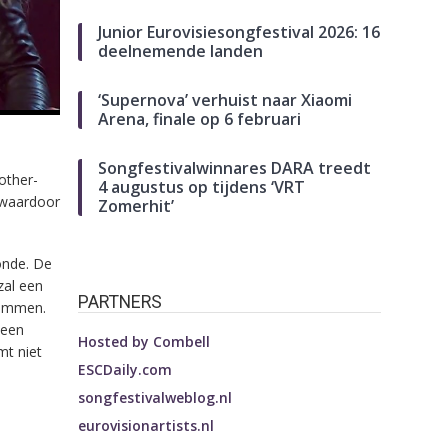
Junior Eurovisiesongfestival 2026: 16
deelnemende landen
‘Supernova’ verhuist naar Xiaomi
Arena, finale op 6 februari
Songfestivalwinnares DARA treedt
other-
4 augustus op tijdens ‘VRT
, waardoor
Zomerhit’
onde. De
zal een
PARTNERS
temmen.
 een
Hosted by
Combell
mt niet
ESCDaily.com
songfestivalweblog.nl
eurovisionartists.nl