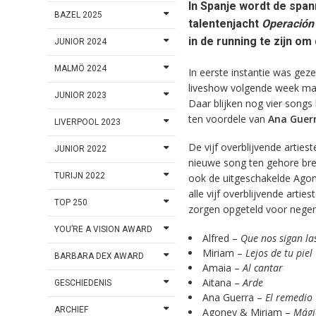
In Spanje wordt de spa
BAZEL 2025
talentenjacht
Operación
in de running te zijn om
JUNIOR 2024
MALMÖ 2024
In eerste instantie was geze
liveshow volgende week maa
JUNIOR 2023
Daar blijken nog vier songs
ten voordele van
Ana Guer
LIVERPOOL 2023
De vijf overblijvende arties
JUNIOR 2022
nieuwe song ten gehore b
TURIJN 2022
ook de uitgeschakelde Ago
alle vijf overblijvende arti
TOP 250
zorgen opgeteld voor negen
YOU’RE A VISION AWARD
Alfred –
Que nos sigan las
Miriam –
Lejos de tu piel
BARBARA DEX AWARD
Amaia –
Al cantar
Aitana –
Arde
GESCHIEDENIS
Ana Guerra –
El remedio
ARCHIEF
Agoney & Miriam –
Mági