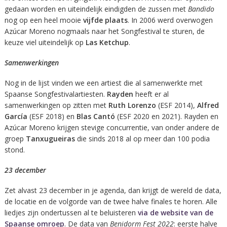
gedaan worden en uiteindelijk eindigden de zussen met
Bandido
nog op een heel mooie
vijfde plaats
. In 2006 werd overwogen
Azúcar Moreno nogmaals naar het Songfestival te sturen, de
keuze viel uiteindelijk op
Las Ketchup
.
Samenwerkingen
Nog in de lijst vinden we een artiest die al samenwerkte met
Spaanse Songfestivalartiesten.
Rayden
heeft er al
samenwerkingen op zitten met
Ruth Lorenzo
(ESF 2014),
Alfred
García
(ESF 2018) en
Blas Cantó
(ESF 2020 en 2021). Rayden en
Azúcar Moreno krijgen stevige concurrentie, van onder andere de
groep
Tanxugueiras
die sinds 2018 al op meer dan 100 podia
stond.
23 december
Zet alvast 23 december in je agenda, dan krijgt de wereld de data,
de locatie en de volgorde van de twee halve finales te horen. Alle
liedjes zijn ondertussen al te beluisteren
via de website van de
Spaanse omroep
. De data van
Benidorm Fest 2022
: eerste halve