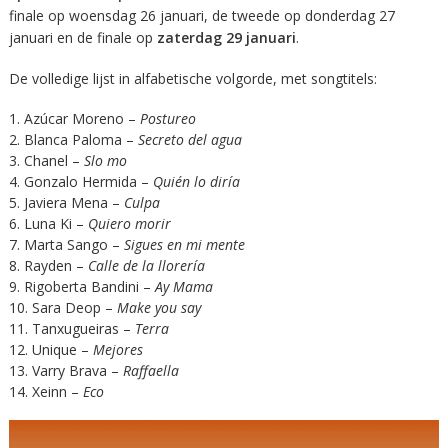
finale op woensdag 26 januari, de tweede op donderdag 27
januari en de finale op
zaterdag 29 januari
.
De volledige lijst in alfabetische volgorde, met songtitels:
Azúcar Moreno –
Postureo
Blanca Paloma –
Secreto del agua
Chanel –
Slo mo
Gonzalo Hermida –
Quién lo diría
Javiera Mena –
Culpa
Luna Ki –
Quiero morir
Marta Sango –
Sigues en mi mente
Rayden –
Calle de la llorería
Rigoberta Bandini –
Ay Mama
Sara Deop –
Make you say
Tanxugueiras –
Terra
Unique –
Mejores
Varry Brava –
Raffaella
Xeinn –
Eco