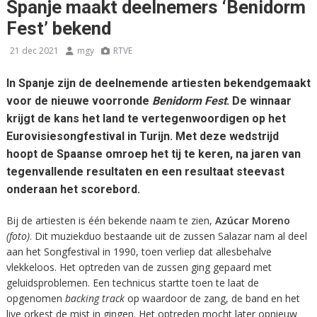
Spanje maakt deelnemers ‘Benidorm
Fest’ bekend
21 dec 2021
mgy
RTVE
In Spanje zijn de deelnemende artiesten bekendgemaakt
voor de nieuwe voorronde
Benidorm Fest
. De winnaar
krijgt de kans het land te vertegenwoordigen op het
Eurovisiesongfestival in Turijn. Met deze wedstrijd
hoopt de Spaanse omroep het tij te keren, na jaren van
tegenvallende resultaten en een resultaat steevast
onderaan het scorebord.
Bij de artiesten is één bekende naam te zien,
Azúcar Moreno
(foto)
. Dit muziekduo bestaande uit de zussen Salazar nam al deel
aan het Songfestival in 1990, toen verliep dat allesbehalve
vlekkeloos. Het optreden van de zussen ging gepaard met
geluidsproblemen. Een technicus startte toen te laat de
opgenomen
backing track
op waardoor de zang, de band en het
live orkest de mist in gingen. Het optreden mocht later opnieuw