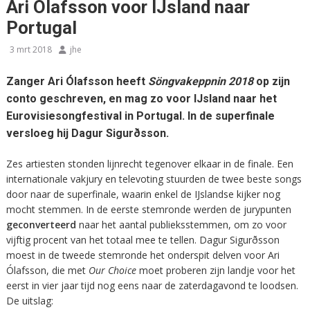
Ari Ólafsson voor IJsland naar
Portugal
3 mrt 2018
jhe
Zanger Ari Ólafsson heeft
Söngvakeppnin 2018
op zijn
conto geschreven, en mag zo voor IJsland naar het
Eurovisiesongfestival in Portugal. In de superfinale
versloeg hij Dagur Sigurðsson.
Zes artiesten stonden lijnrecht tegenover elkaar in de finale. Een
internationale vakjury en televoting stuurden de twee beste songs
door naar de superfinale, waarin enkel de IJslandse kijker nog
mocht stemmen. In de eerste stemronde werden de jurypunten
geconverteerd
naar het aantal publieksstemmen, om zo voor
vijftig procent van het totaal mee te tellen. Dagur Sigurðsson
moest in de tweede stemronde het onderspit delven voor Ari
Ólafsson, die met
Our Choice
moet proberen zijn landje voor het
eerst in vier jaar tijd nog eens naar de zaterdagavond te loodsen.
De uitslag: