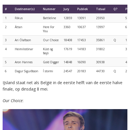
#
Deelnemer(s)
Nummer
Jury
Publiek
Totaal
Q?
Pla
1
Fókus
Battleline
12859
13091
25950
5
2
Áttan
Here For
3360
10637
13997
6
You
3
Ari Ólafsson
Our Choice
18408
17453
35861
Q
1
4
Heimilistónar
Kúst og
17619
14183
31802
3
fæjó
5
Aron Hannes
Gold Digger
14848
16090
30938
4
6
Dagur Sigurðsson
Í stormi
24547
20183
44730
Q
2
IJsland staat net als België in de eerste helft van de eerste halve
finale, op dinsdag 8 mei.
Our Choice
: