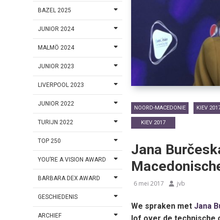
BAZEL 2025
JUNIOR 2024
MALMÖ 2024
JUNIOR 2023
LIVERPOOL 2023
JUNIOR 2022
NOORD-MACEDONIE
KIEV 201
TURIJN 2022
KIEV 2017
TOP 250
Jana Burčeska
YOU’RE A VISION AWARD
Macedonisch
BARBARA DEX AWARD
6 mei 2017
jvb
GESCHIEDENIS
We spraken met
Jana B
ARCHIEF
lof over de technische 