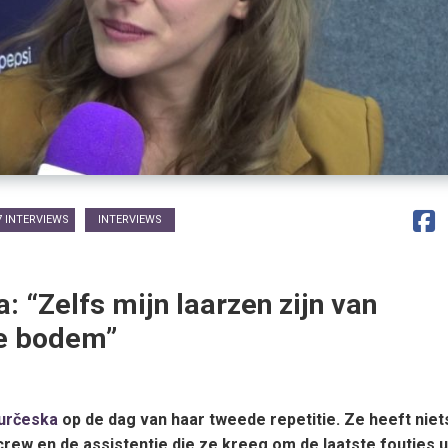
7 INTERVIEWS
INTERVIEWS
: “Zelfs mijn laarzen zijn van
e bodem”
určeska
op de dag van haar tweede repetitie. Ze heeft niet
crew en de assistentie die ze kreeg om de laatste foutjes u