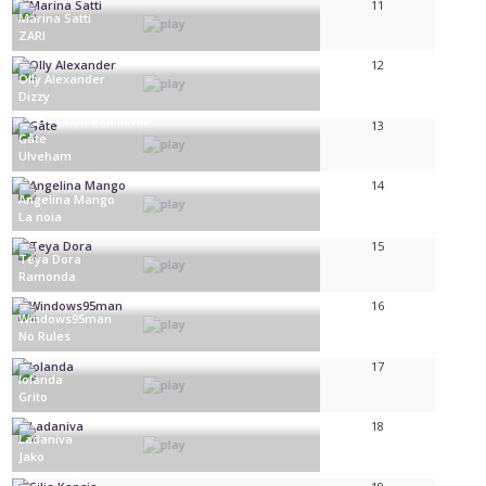
Letland
11
Marina Satti
ZARI
Griekenland
12
Olly Alexander
Dizzy
Verenigd Koninkrijk
13
Gåte
Ulveham
Noorwegen
14
Angelina Mango
La noia
Italië
15
Teya Dora
Ramonda
Servië
16
Windows95man
No Rules
Finland
17
Iolanda
Grito
Portugal
18
Ladaniva
Jako
Armenië