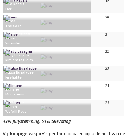
19
Silia Kapsis
Liar
Cyprus
20
Nemo
The Code
Zwitserland
21
Raiven
Veronika
Slovenië
22
Baby Lasagna
Rim tim tagi dim
Kroatië
23
Nutsa Buzaladze
Firefighter
Georgië
24
Slimane
Mon amour
Frankrijk
25
Kaleen
We Will Rave
Oostenrijk
49% jurystemming, 51% televoting
Vijfkoppige vakjury’s per land
bepalen bijna de helft van de