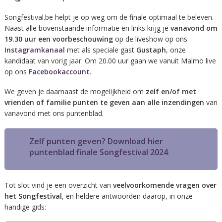
Songfestival.be helpt je op weg om de finale optimaal te beleven.
Naast alle bovenstaande informatie en links krijg je
vanavond om
19.30 uur een voorbeschouwing
op de liveshow op ons
Instagramkanaa
l
met als speciale gast
Gustaph
, onze
kandidaat van vorig jaar. Om 20.00 uur gaan we vanuit Malmö live
op ons
Facebookaccount
.
We geven je daarnaast de mogelijkheid om
zelf en/of met
vrienden of familie punten te geven aan alle inzendingen
van
vanavond met ons puntenblad.
Zelf punten geven? Download hier
puntenblad finale Songfestival 2024
Tot slot vind je een overzicht van
veelvoorkomende vragen over
het Songfestival
, en heldere antwoorden daarop, in onze
handige gids: