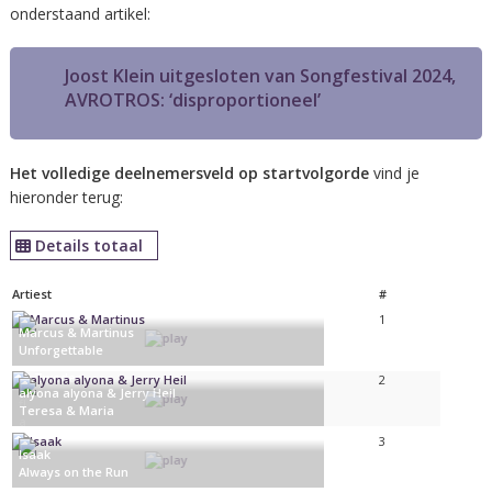
onderstaand artikel:
Joost Klein uitgesloten van Songfestival 2024,
AVROTROS: ‘disproportioneel’
Het volledige deelnemersveld op startvolgorde
vind je
hieronder terug:
Details totaal
Artiest
#
1
Marcus & Martinus
Unforgettable
Zweden
2
alyona alyona & Jerry Heil
Teresa & Maria
Oekraïne
3
Isaak
Always on the Run