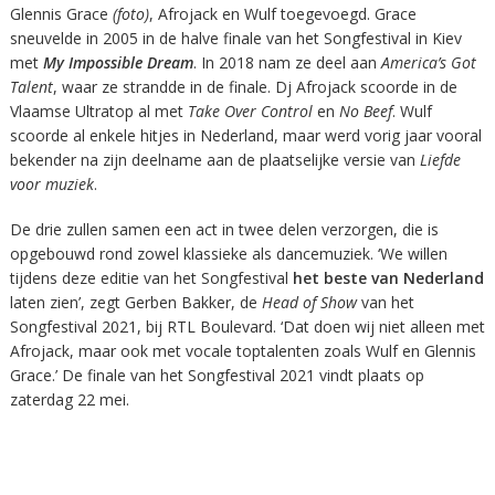
Glennis Grace
(foto)
, Afrojack en Wulf toegevoegd. Grace
sneuvelde in 2005 in de halve finale van het Songfestival in Kiev
met
My Impossible Dream
. In 2018 nam ze deel aan
America’s Got
Talent
, waar ze strandde in de finale. Dj Afrojack scoorde in de
Vlaamse Ultratop al met
Take Over Control
en
No Beef
. Wulf
scoorde al enkele hitjes in Nederland, maar werd vorig jaar vooral
bekender na zijn deelname aan de plaatselijke versie van
Liefde
voor muziek
.
De drie zullen samen een act in twee delen verzorgen, die is
opgebouwd rond zowel klassieke als dancemuziek. ‘We willen
tijdens deze editie van het Songfestival
het beste van Nederland
laten zien’, zegt Gerben Bakker, de
Head of Show
van het
Songfestival 2021, bij RTL Boulevard. ‘Dat doen wij niet alleen met
Afrojack, maar ook met vocale toptalenten zoals Wulf en Glennis
Grace.’ De finale van het Songfestival 2021 vindt plaats op
zaterdag 22 mei.