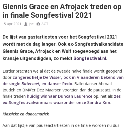
Glennis Grace en Afrojack treden op
in finale Songfestival 2021
5 apr 2021
jhe
AGT
De lijst van gastartiesten voor het Songfestival 2021
wordt met de dag langer. Ook ex-Songfestivalkandidate
Glennis Grace, Afrojack en Wulf toegevoegd aan het
kransje uitgenodigden, zo meldt
Songfestival.nl
.
Eerder brachten we al dat de tweede halve finale wordt geopend
door
zangeres Eefje De Visser, ook in Vlaanderen bekend van
de single
Bitterzoet
, en danser Redo
. Balletdanser Ahmad
Joudeh en BMX’er Dez Maarsen voorzien dan de pauzeact. In de
finale treden
huidig winnaar Duncan Laurence
op, net als
zes
ex-Songfestivalwinnaars waaronder onze Sandra Kim
.
Klassieke en dancemuziek
Aan dat lijstje van pauzeactartiesten in de finale worden nu dus