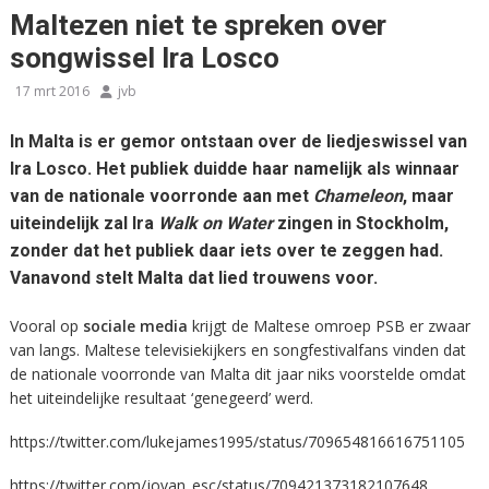
Maltezen niet te spreken over
songwissel Ira Losco
17 mrt 2016
jvb
In Malta is er gemor ontstaan over de liedjeswissel van
Ira Losco. Het publiek duidde haar namelijk als winnaar
van de nationale voorronde aan met
Chameleon
, maar
uiteindelijk zal Ira
Walk on Water
zingen in Stockholm,
zonder dat het publiek daar iets over te zeggen had.
Vanavond stelt Malta dat lied trouwens voor.
Vooral op
sociale media
krijgt de Maltese omroep PSB er zwaar
van langs. Maltese televisiekijkers en songfestivalfans vinden dat
de nationale voorronde van Malta dit jaar niks voorstelde omdat
het uiteindelijke resultaat ‘genegeerd’ werd.
https://twitter.com/lukejames1995/status/709654816616751105
https://twitter.com/jovan_esc/status/709421373182107648