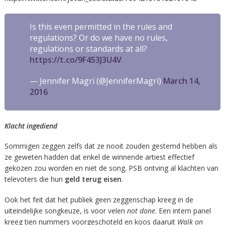
Is this even permitted in the rules and
regulations? Or do we have no rules,
regulations or standards at all?
https://t.co/9F453J3U4V
— Jennifer Magri (@JenniferMagri)
March 14,
2016
Klacht ingediend
Sommigen zeggen zelfs dat ze nooit zouden gestemd hebben als
ze geweten hadden dat enkel de winnende artiest effectief
gekozen zou worden en niet de song. PSB ontving al klachten van
televoters die hun
geld terug eisen
.
Ook het feit dat het publiek geen zeggenschap kreeg in de
uiteindelijke songkeuze, is voor velen
not done
. Een intern panel
kreeg tien nummers voorgeschoteld en koos daaruit
Walk on