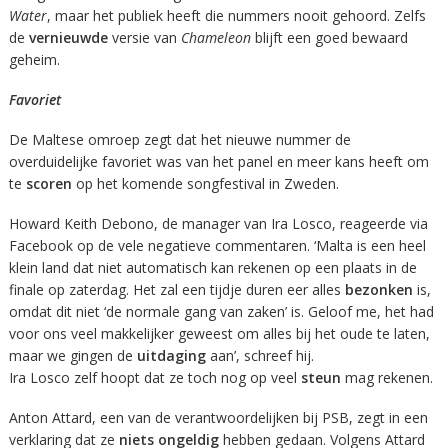
Water
, maar het publiek heeft die nummers nooit gehoord. Zelfs
de
vernieuwde
versie van
Chameleon
blijft een goed bewaard
geheim.
Favoriet
De Maltese omroep zegt dat het nieuwe nummer de
overduidelijke favoriet was van het panel en meer kans heeft om
te
scoren
op het komende songfestival in Zweden.
Howard Keith Debono, de manager van Ira Losco, reageerde via
Facebook op de vele negatieve commentaren. ‘Malta is een heel
klein land dat niet automatisch kan rekenen op een plaats in de
finale op zaterdag. Het zal een tijdje duren eer alles
bezonken
is,
omdat dit niet ‘de normale gang van zaken’ is. Geloof me, het had
voor ons veel makkelijker geweest om alles bij het oude te laten,
maar we gingen de
uitdaging
aan’, schreef hij.
Ira Losco zelf hoopt dat ze toch nog op veel
steun
mag rekenen.
Anton Attard, een van de verantwoordelijken bij PSB, zegt in een
verklaring dat ze
niets ongeldig
hebben gedaan. Volgens Attard