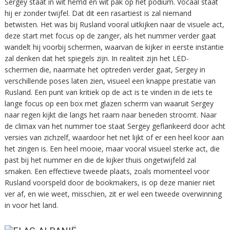
Sergey staat in wit hemd en wit pak op het podium. Vocaal staat
hij er zonder twijfel. Dat dit een rasartiest is zal niemand
betwisten. Het was bij Rusland vooral uitkijken naar de visuele act,
deze start met focus op de zanger, als het nummer verder gaat
wandelt hij voorbij schermen, waarvan de kijker in eerste instantie
zal denken dat het spiegels zijn. In realiteit zijn het LED-
schermen die, naarmate het optreden verder gaat, Sergey in
verschillende poses laten zien, visueel een knappe prestatie van
Rusland. Een punt van kritiek op de act is te vinden in de iets te
lange focus op een box met glazen scherm van waaruit Sergey
naar regen kijkt die langs het raam naar beneden stroomt. Naar
de climax van het nummer toe staat Sergey geflankeerd door acht
versies van zichzelf, waardoor het net lijkt of er een heel koor aan
het zingen is. Een heel mooie, maar vooral visueel sterke act, die
past bij het nummer en die de kijker thuis ongetwijfeld zal
smaken. Een effectieve tweede plaats, zoals momenteel voor
Rusland voorspeld door de bookmakers, is op deze manier niet
ver af, en wie weet, misschien, zit er wel een tweede overwinning
in voor het land.