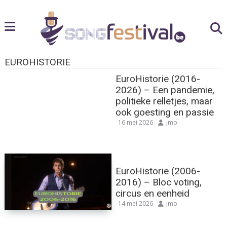
EUROHISTORIE
EuroHistorie (2016-
2026) – Een pandemie,
politieke relletjes, maar
ook goesting en passie
16 mei 2026
jmo
EuroHistorie (2006-
2016) – Bloc voting,
circus en eenheid
14 mei 2026
jmo