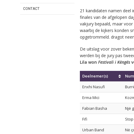
CONTACT
21 kandidaten namen deel in 
finales van de afgelopen d
vakjury bepaald, maar voor
waarbij de kijkers konden s
opgetrommeld. dragot neem
De uitslag voor zover beken
werden bij de jury pas twee
Lila won
Festivali i Këngës
v
Deelnemer(s)
Num
Enxhi Nasufi
Burr
Erma Mici
Kozm
Fabian Basha
Një 
Fifi
Stop
Urban Band
Në ç