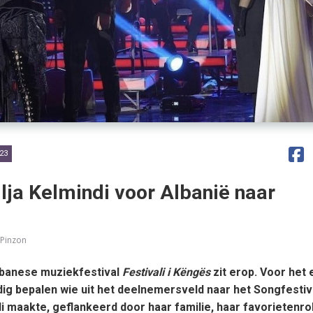
23
lja Kelmindi voor Albanië naar
 Pinzon
Albanese muziekfestival
Festivali i Këngës
zit erop. Voor het 
dig bepalen wie uit het deelnemersveld naar het Songfesti
di maakte, geflankeerd door haar familie, haar favorietenro