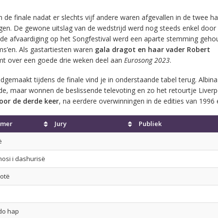
de finale nadat er slechts vijf andere waren afgevallen in de twee ha
agen. De gewone uitslag van de wedstrijd werd nog steeds enkel door
 de afvaardiging op het Songfestival werd een aparte stemming geh
ms’en. Als gastartiesten waren
gala dragot en haar vader Robert
t over een goede drie weken deel aan
Eurosong 2023
.
dgemaakt tijdens de finale vind je in onderstaande tabel terug. Albin
de, maar wonnen de beslissende televoting en zo het retourtje Liver
oor de derde keer
, na eerdere overwinningen in de edities van 1996 
mer
Jury
Publiek
ë
osi i dashurisë
gotë
do hap