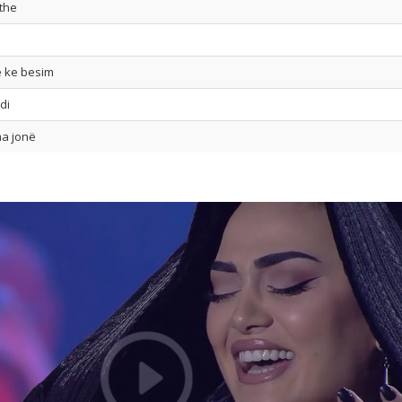
the
 ke besim
di
a jonë