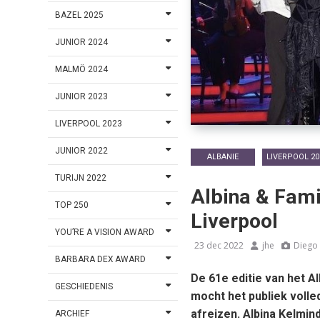
BAZEL 2025
JUNIOR 2024
MALMÖ 2024
JUNIOR 2023
LIVERPOOL 2023
JUNIOR 2022
ALBANIE
LIVERPOOL 20
TURIJN 2022
Albina & Fami
TOP 250
Liverpool
YOU’RE A VISION AWARD
23 dec 2022
jhe
Diego
BARBARA DEX AWARD
De 61e editie van het 
GESCHIEDENIS
mocht het publiek volle
afreizen. Albina Kelmin
ARCHIEF