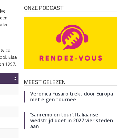
ONZE PODCAST
lve
 een
ouden
a & co
pool.
Elsa
en 1997.
MEEST GELEZEN
Veronica Fusaro trekt door Europa
met eigen tournee
‘Sanremo on tour’: Italiaanse
wedstrijd doet in 2027 vier steden
aan