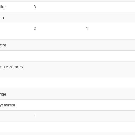
ike
3
en
2
1
tirë
ma e zemrës
itje
yt mirësi
1