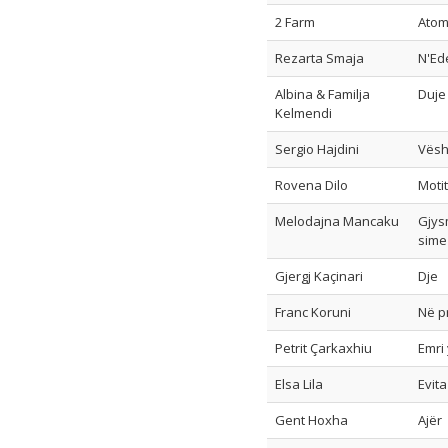
2 Farm
Atom
Rezarta Smaja
N'Ed
Albina & Familja
Duje
Kelmendi
Sergio Hajdini
Vësh
Rovena Dilo
Motit
Melodajna Mancaku
Gjys
sime
Gjergj Kaçinari
Dje
Franc Koruni
Në pr
Petrit Çarkaxhiu
Emri 
Elsa Lila
Evita
Gent Hoxha
Ajër