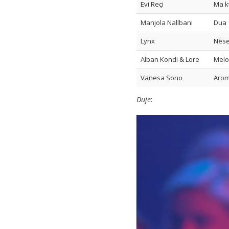
Evi Reçi
Ma k
Manjola Nallbani
Dua
Lynx
Nëse
Alban Kondi & Lore
Melo
Vanesa Sono
Arom
Duje
: