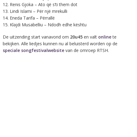
12. Renis Gjoka – Ato që s’ti them dot
13. Lindi Islami – Për një mrekulli
14. Eneda Tarifa – Përrallë
15. Klajdi Musabelliu – Ndodh edhe kështu
De uitzending start vanavond om
20u45
en valt
online
te
bekijken. Alle liedjes kunnen nu al beluisterd worden op de
speciale songfestivalwebsite
van de omroep RTSH.