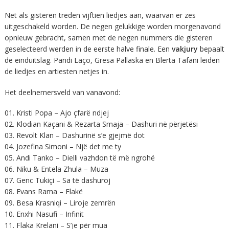
Net als gisteren treden vijftien liedjes aan, waarvan er zes
uitgeschakeld worden. De negen gelukkige worden morgenavond
opnieuw gebracht, samen met de negen nummers die gisteren
geselecteerd werden in de eerste halve finale. Een
vakjury
bepaalt
de einduitslag. Pandi Laço, Gresa Pallaska en Blerta Tafani leiden
de liedjes en artiesten netjes in.
Het deelnemersveld van vanavond:
01. Kristi Popa – Ajo çfarë ndjej
02. Klodian Kaçani & Rezarta Smaja – Dashuri në përjetësi
03. Revolt Klan – Dashurinë s’e gjejmë dot
04. Jozefina Simoni – Një det me ty
05. Andi Tanko – Dielli vazhdon të më ngrohë
06. Niku & Entela Zhula – Muza
07. Genc Tukiçi – Sa të dashuroj
08. Evans Rama – Flakë
09. Besa Krasniqi – Liroje zemrën
10. Enxhi Nasufi – Infinit
11. Flaka Krelani – S’je për mua