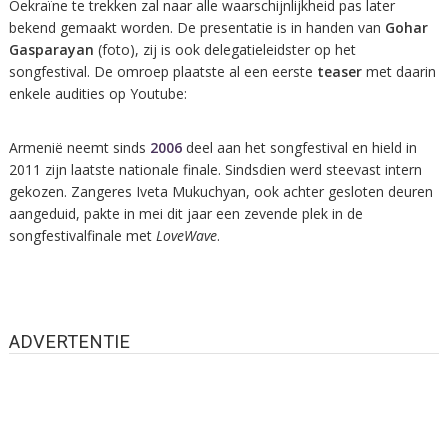
Oekraïne te trekken zal naar alle waarschijnlijkheid pas later
bekend gemaakt worden. De presentatie is in handen van
Gohar
Gasparayan
(foto), zij is ook delegatieleidster op het
songfestival. De omroep plaatste al een eerste
teaser
met daarin
enkele audities op Youtube:
Armenië neemt sinds
2006
deel aan het songfestival en hield in
2011 zijn laatste nationale finale. Sindsdien werd steevast intern
gekozen. Zangeres Iveta Mukuchyan, ook achter gesloten deuren
aangeduid, pakte in mei dit jaar een zevende plek in de
songfestivalfinale met
LoveWave
.
ADVERTENTIE