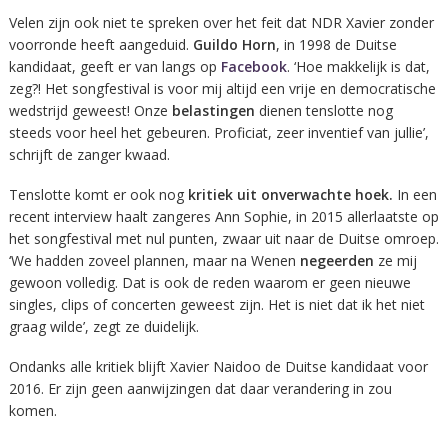
Velen zijn ook niet te spreken over het feit dat NDR Xavier zonder
voorronde heeft aangeduid.
Guildo Horn
, in 1998 de Duitse
kandidaat, geeft er van langs op
Facebook
. ‘Hoe makkelijk is dat,
zeg?! Het songfestival is voor mij altijd een vrije en democratische
wedstrijd geweest! Onze
belastingen
dienen tenslotte nog
steeds voor heel het gebeuren. Proficiat, zeer inventief van jullie’,
schrijft de zanger kwaad.
Tenslotte komt er ook nog
kritiek uit onverwachte hoek.
In een
recent interview haalt zangeres Ann Sophie, in 2015 allerlaatste op
het songfestival met nul punten, zwaar uit naar de Duitse omroep.
‘We hadden zoveel plannen, maar na Wenen
negeerden
ze mij
gewoon volledig. Dat is ook de reden waarom er geen nieuwe
singles, clips of concerten geweest zijn. Het is niet dat ik het niet
graag wilde’, zegt ze duidelijk.
Ondanks alle kritiek blijft Xavier Naidoo de Duitse kandidaat voor
2016. Er zijn geen aanwijzingen dat daar verandering in zou
komen.