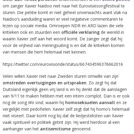
om zanger Xavier Naidoo niet naar het Eurovisiesongfestival te
sturen. Die petitie komt er niet geheel onverwachts want vlak na
Naidoo’s aanduiding waren er veel negatieve commentaren te
lezen op sociale media. Omroepen NDR én ARD lazen die vele
kritieken ook en stuurden een
officiële verklaring
de wereld in
waarin Xavier zelf aan het woord komt. De zanger zegt dat hij
voor de vrijheid van meningsuiting is en dat de kritieken komen
van mensen die hem helemaal niet kennen.
https://twitter.com/eurovisionde/status/667434596376662016
Velen willen Xavier niet naar Zweden sturen omwille van zijn
omstreden overtuigingen en uitspraken
. Zo zegt hij dat
Duitsland eigenlijk geen vrij land is en hij denkt dat de aanslagen
van 9/11 te maken hebben met een intern complot. Dan is er ook
nog de song
Wo sind
, waarin hij
homoseksuelen aanvalt
en ze
vergelijkt met pedofielen. Xavier zelf zegt dat hij homo’s helemaal
niet viseert. Daar komt nog bij dat de liedjesteksten van Xavier
vaak spiritueel en politiek getint zijn. Hij werd hierdoor al een
aanhanger van het
antisemitisme
genoemd.