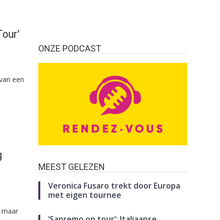
Tour’
ONZE PODCAST
 van een
g
MEEST GELEZEN
Veronica Fusaro trekt door Europa
met eigen tournee
, maar
‘Sanremo on tour’: Italiaanse