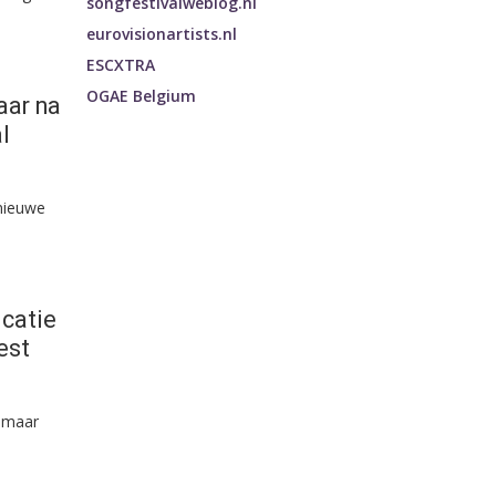
songfestivalweblog.nl
eurovisionartists.nl
ESCXTRA
OGAE Belgium
aar na
l
 nieuwe
icatie
est
 maar