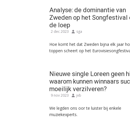
Analyse: de dominantie van
Zweden op het Songfestival
de loep
2 dec 2023
sga
Hoe komt het dat Zweden bijna elk jaar h
toppen scheert op het Eurovisiesongfestiva
Nieuwe single Loreen geen hi
waarom kunnen winnaars su
moeilijk verzilveren?
9 nov 2023
jvb
We legden ons oor te luister bij enkele
muziekexperts.