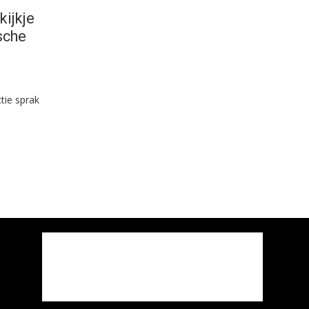
kijkje
sche
tie sprak