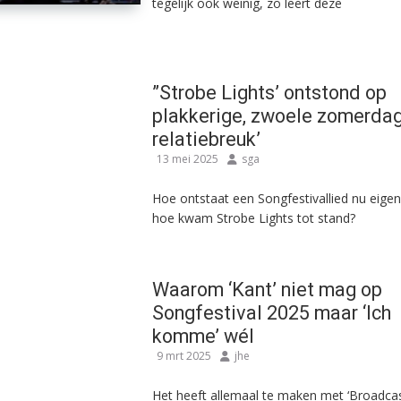
tegelijk ook weinig, zo leert deze
”Strobe Lights’ ontstond op
plakkerige, zwoele zomerda
relatiebreuk’
13 mei 2025
sga
Hoe ontstaat een Songfestivallied nu eigenl
hoe kwam Strobe Lights tot stand?
Waarom ‘Kant’ niet mag op
Songfestival 2025 maar ‘Ich
komme’ wél
9 mrt 2025
jhe
Het heeft allemaal te maken met ‘Broadca