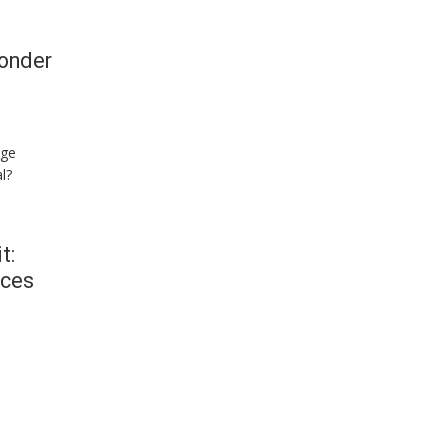
 onder
oge
l?
t:
cces