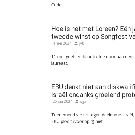
Codes’.
Hoe is het met Loreen? Eén j
tweede winst op Songfestiva
4 mei 2024
jvb
11 mei geeft ze haar trofee door aan een
laureaat.
EBU denkt niet aan diskwalif
Israël ondanks groeiend prot
25 jan 2024
sga
Toenemend verzet tegen deelname Israël,
EBU plooit (voorlopig) niet.