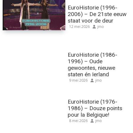
EuroHistorie (1996-
2006) – De 21ste eeuw
staat voor de deur
12 mei 2026
jmo
EuroHistorie (1986-
1996) – Oude
gewoontes, nieuwe
staten én Ierland
9 mei 2026
jmo
EuroHistorie (1976-
1986) – Douze points
pour la Belgique!
8 mei 2026
jmo