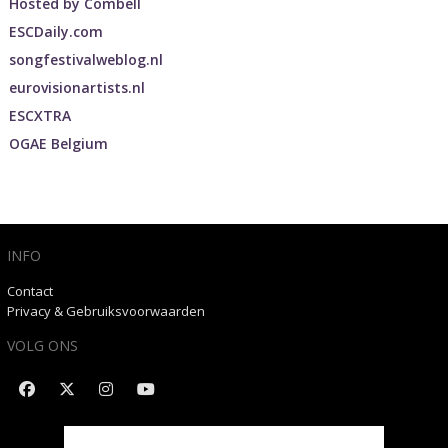
Hosted by
Combell
ESCDaily.com
songfestivalweblog.nl
eurovisionartists.nl
ESCXTRA
OGAE Belgium
INFO
Contact
Privacy & Gebruiksvoorwaarden
VOLG ONS