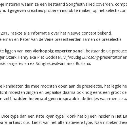
pje insturen waarin ze een bestaand Songfestivallied coverden, comp
onuitgegeven creaties
proberen indruk te maken op het selectiecom
2013 raakte alle informatie over het nieuwe concept bekend.
leman en Peter Van de Veire presenteerden samen de preselectie.
te liggen van
een vierkoppig expertenpanel
, bestaande uit produce
ger Ozark Henry aka Piet Goddaer, vijfvoudig
Eurosong
-presentator e
nse zangeres en ex-Songfestivalwinnares Ruslana.
 de kandidaten die mee mochten doen aan de preselectie, het legde h
licht moesten zingen én bepaalde daarna ook nog eens een groot de
en zelf hadden helemaal geen inspraak
in de liedjes waarmee ze a
Dice-type dan een Kate Ryan-type’, klonk het bij een insider in Het L
are artiest
dus. Liefst van het alternatievere type. Naamsbekendheid