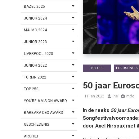
BAZEL 2025
JUNIOR 2024
MALMÖ 2024
JUNIOR 2023
LIVERPOOL 2023
JUNIOR 2022
BELGIE
EUROSONG 5
TURIJN 2022
50 jaar Euros
TOP 250
11 jan 2025
jhe
mdd
YOU’RE A VISION AWARD
In de reeks
50 jaar Eur
BARBARA DEX AWARD
Songfestivalvoorrondes.
GESCHIEDENIS
door Axel Hirsoux met
ARCHIEF