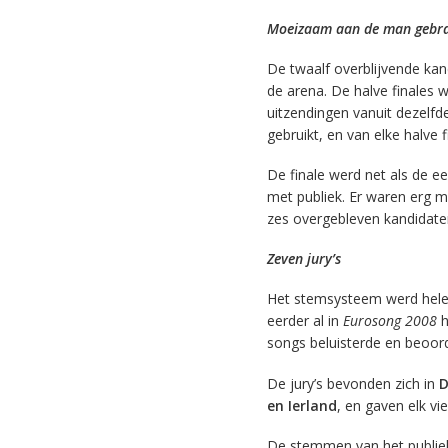
Moeizaam aan de man gebr
De twaalf overblijvende kan
de arena. De halve finales
uitzendingen vanuit dezelfde
gebruikt, en van elke halve 
De finale werd net als de e
met publiek. Er waren erg m
zes overgebleven kandidate
Zeven jury’s
Het stemsysteem werd hele
eerder al in
Eurosong 2008
h
songs beluisterde en beoor
De jury’s bevonden zich in
D
en Ierland
, en gaven elk vie
De stemmen van het publiek