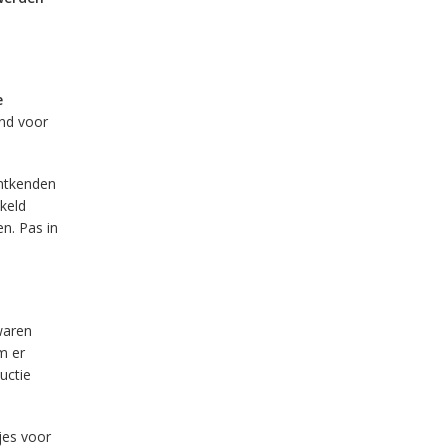
e
end voor
ontkenden
keld
n. Pas in
waren
m er
uctie
jes voor