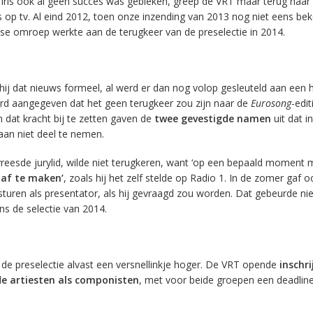
 Iris ook al geen succes was gebleken, greep de VRT maar terug naar
op tv. Al eind 2012, toen onze inzending van 2013 nog niet eens be
se omroep werkte aan de terugkeer van de preselectie in 2014.
 hij dat nieuws formeel, al werd er dan nog volop gesleuteld aan een 
d aangegeven dat het geen terugkeer zou zijn naar de
Eurosong
-edit
dat kracht bij te zetten gaven de
twee gevestigde namen
uit dat i
 aan niet deel te nemen.
evreesde jurylid, wilde niet terugkeren, want ‘op een bepaald moment 
af te maken’
, zoals hij het zelf stelde op Radio 1. In de zomer gaf o
 sturen als presentator, als hij gevraagd zou worden. Dat gebeurde ni
ns de selectie van 2014.
de preselectie alvast een versnellinkje hoger. De VRT opende
inschri
de artiesten als componisten
, met voor beide groepen een deadlin