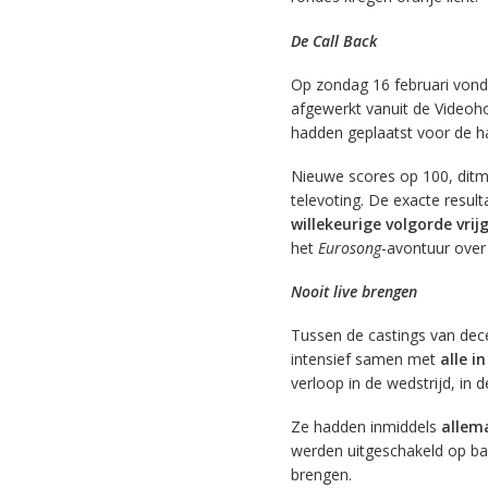
De Call Back
Op zondag 16 februari vond 
afgewerkt vanuit de Videoho
hadden geplaatst voor de ha
Nieuwe scores op 100, ditm
televoting. De exacte resu
willekeurige volgorde vri
het
Eurosong
-avontuur over 
Nooit live brengen
Tussen de castings van dec
intensief samen met
alle i
verloop in de wedstrijd, in d
Ze hadden inmiddels
allem
werden uitgeschakeld op bas
brengen.