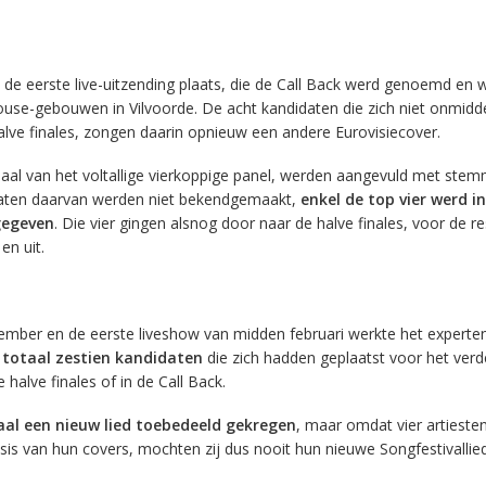
de eerste live-uitzending plaats, die de Call Back werd genoemd en 
use-gebouwen in Vilvoorde. De acht kandidaten die zich niet onmiddel
lve finales, zongen daarin opnieuw een andere Eurovisiecover.
aal van het voltallige vierkoppige panel, werden aangevuld met stem
ltaten daarvan werden niet bekendgemaakt,
enkel de top vier werd in
jgegeven
. Die vier gingen alsnog door naar de halve finales, voor de r
en uit.
ember en de eerste liveshow van midden februari werkte het experte
n totaal zestien kandidaten
die zich hadden geplaatst voor het verd
e halve finales of in de Call Back.
aal een nieuw lied toebedeeld gekregen
, maar omdat vier artieste
is van hun covers, mochten zij dus nooit hun nieuwe Songfestivallied