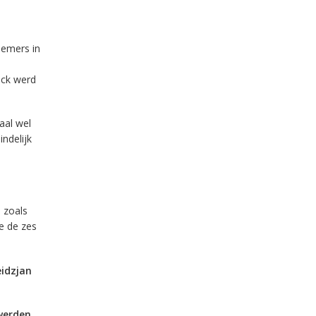
nemers in
ack werd
aal wel
ndelijk
, zoals
e de zes
idzjan
werden