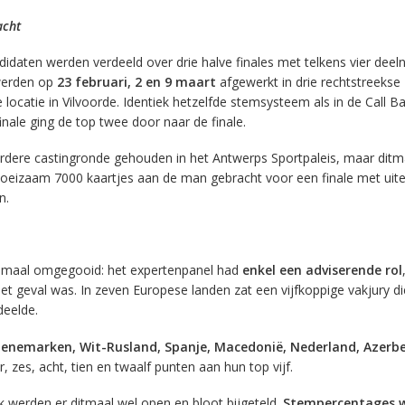
acht
didaten werden verdeeld over drie halve finales met telkens vier deel
 werden op
23 februari, 2 en 9 maart
afgewerkt in drie rechtstreekse
 locatie in Vilvoorde. Identiek hetzelfde stemsysteem als in de Call B
finale ging de top twee door naar de finale.
erdere castingronde gehouden in het Antwerps Sportpaleis, maar ditm
oeizaam 7000 kaartjes aan de man gebracht voor een finale met uitei
n.
maal omgegooid: het expertenpanel had
enkel een adviserende rol
et geval was. In zeven Europese landen zat een vijfkoppige vakjury di
deelde.
enemarken, Wit-Rusland, Spanje, Macedonië, Nederland, Azerbe
r, zes, acht, tien en twaalf punten aan hun top vijf.
 werden er ditmaal wel open en bloot bijgeteld.
Stempercentages 