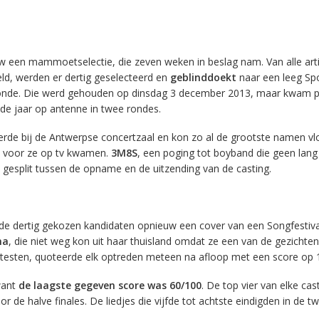
 een mammoetselectie, die zeven weken in beslag nam. Van alle arti
ld, werden er dertig geselecteerd en
geblinddoekt
naar een leeg Spo
ronde. Die werd gehouden op dinsdag 3 december 2013, maar kwam p
nde jaar op antenne in twee rondes.
de bij de Antwerpse concertzaal en kon zo al de grootste namen vl
 voor ze op tv kwamen.
3M8S
, een poging tot boyband die geen lang
 gesplit tussen de opname en de uitzending van de casting.
de dertig gekozen kandidaten opnieuw een cover van een Songfestiva
na
, die niet weg kon uit haar thuisland omdat ze een van de gezichten
otesten, quoteerde elk optreden meteen na afloop met een score op 
want
de laagste gegeven score was 60/100
. De top vier van elke ca
or de halve finales. De liedjes die vijfde tot achtste eindigden in de t