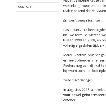
Nadat de interne keuze van
wekenlange voorrondereeks 
CONTACT
raakte bekend dat de Vlaam
Een heel nieuwe formule
Pas in juni 2013 bevestigde
nieuwe formule. Meteen wer
tussen 1999 en 2008, en om 
volledig afgesloten tijdperk
Marcel Vanthilt, ooit het g
ermee ophouden mensen 
Peeters nog aan zijn kat te
hij kwam toch aan bod tijde
Twee inschrijvingen
In augustus 2013 schakelde 
voor zowel geïnteresseer
oktober.