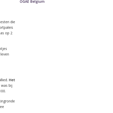
OGAE Belgium
esten die
rtpaleis
as op 2
otjes
 leven
llied.
Het
 was bij
100.
stingronde
wee