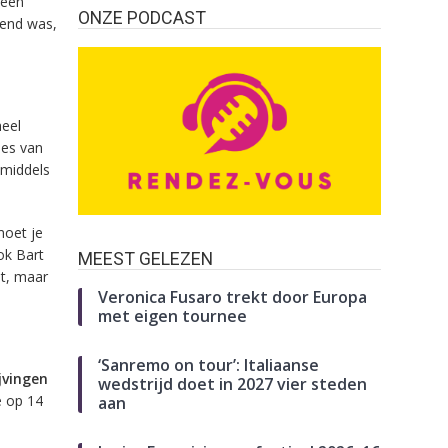
 een
ONZE PODCAST
kend was,
heel
ies van
nmiddels
moet je
ok Bart
MEEST GELEZEN
et, maar
Veronica Fusaro trekt door Europa
met eigen tournee
‘Sanremo on tour’: Italiaanse
jvingen
wedstrijd doet in 2027 vier steden
e op 14
aan