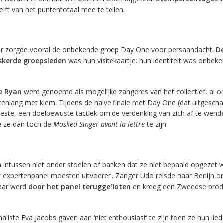
ft van het puntentotaal mee te tellen.
or zorgde vooral de onbekende groep Day One voor persaandacht.
D
skerde groepsleden
was hun visitekaartje: hun identiteit was onbek
e Ryan
werd genoemd als mogelijke zangeres van het collectief, al 
arenlang met klem. Tijdens de halve finale met Day One (dat uitgescha
tieste, een doelbewuste tactiek om de verdenking van zich af te wende
 ze dan toch de
Masked Singer
avant la lettre
te zijn.
intussen niet onder stoelen of banken dat ze niet bepaald opgezet 
t expertenpanel moesten uitvoeren. Zanger Udo reisde naar Berlijn o
aar werd
door het panel teruggefloten
en kreeg een Zweedse prod
liste Eva Jacobs gaven aan ‘niet enthousiast’ te zijn toen ze hun lied