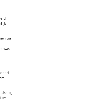
werd
lijk
men via
est was
npanel
ere
n alsnog
 live