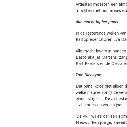
Artiesten moesten een film
mochten met hun
nieuwe, 
Alle macht bij het panel
In de resterende weken van 
Radiopresentatoren Eva Dae
Alle macht kwam in handen 
Basto aka Jef Martens, zan
Bart Peeters én de Oekraïe
Tom Dice-type
Dat panel koos niet alleen
welke nieuwe songs ze verp
einduitslag zelf.
De artiest
start moesten verschijnen.
‘De VRT wil eerder een Tom 
Nieuws. ‘
Een jonge, kneedb