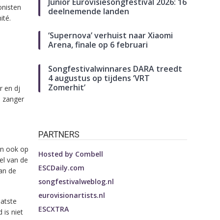
Junior Eurovisiesongfestival 2026: 16
onisten
deelnemende landen
ité.
‘Supernova’ verhuist naar Xiaomi
Arena, finale op 6 februari
Songfestivalwinnares DARA treedt
4 augustus op tijdens ‘VRT
Zomerhit’
r en dj
n zanger
PARTNERS
en ook op
Hosted by
Combell
el van de
ESCDaily.com
an de
songfestivalweblog.nl
eurovisionartists.nl
aatste
ESCXTRA
 is niet