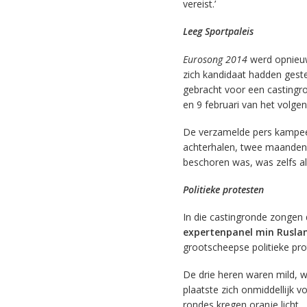
vereist.’
Leeg Sportpaleis
Eurosong 2014
werd opnieuw
zich kandidaat hadden geste
gebracht voor een casting
en 9 februari van het volge
De verzamelde pers kampeer
achterhalen, twee maanden
beschoren was, was zelfs al
Politieke protesten
In die castingronde zongen 
expertenpanel min Rusla
grootscheepse politieke pr
De drie heren waren mild, 
plaatste zich onmiddellijk vo
rondes kregen oranje licht.