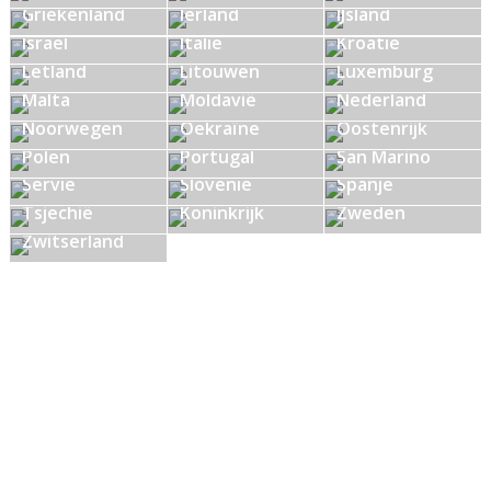
Griekenland
Ierland
IJsland
Israël
Italië
Kroatië
Letland
Litouwen
Luxemburg
Malta
Moldavië
Nederland
Noorwegen
Oekraïne
Oostenrijk
Polen
Portugal
San Marino
Servië
Slovenië
Spanje
Verenigd
Tsjechië
Koninkrijk
Zweden
Zwitserland