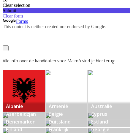
Alle info over de kandidaten voor Malmö vind je hier terug:
Albanië
Armenië
Australië
Azerbeidzjan
België
Cyprus
Denemarken
Duitsland
Estland
Finland
Frankrijk
Georgië