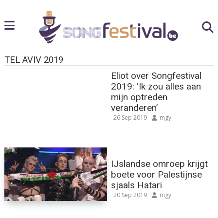
TEL AVIV 2019
Eliot over Songfestival
2019: ‘Ik zou alles aan
mijn optreden
veranderen’
26 Sep 2019
mgy
IJslandse omroep krijgt
boete voor Palestijnse
sjaals Hatari
20 Sep 2019
mgy