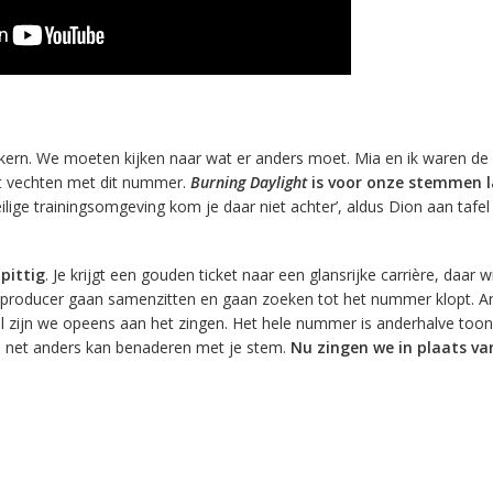
de kern. We moeten kijken naar wat er anders moet. Mia en ik waren de
 vechten met dit nummer.
Burning Daylight
is voor onze stemmen l
eilige trainingsomgeving kom je daar niet achter’, aldus Dion aan tafel
i
pittig
. Je krijgt een gouden ticket naar een glansrijke carrière, daar wi
e producer gaan samenzitten en gaan zoeken tot het nummer klopt. A
el zijn we opeens aan het zingen. Het hele nummer is anderhalve to
 net anders kan benaderen met je stem.
Nu zingen we in plaats va