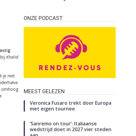
ONZE PODCAST
astig
 bij
Khalid
l je niet
nderhalve
on omhoog
MEEST GELEZEN
n
Veronica Fusaro trekt door Europa
met eigen tournee
‘Sanremo on tour’: Italiaanse
wedstrijd doet in 2027 vier steden
aan