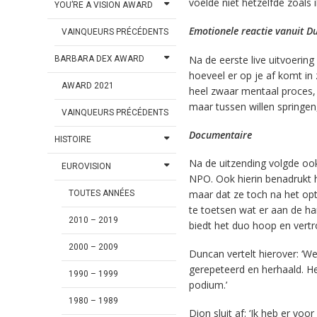
voelde niet hetzelfde zoals i
YOU’RE A VISION AWARD
Emotionele reactie vanuit 
VAINQUEURS PRÉCÉDENTS
Na de eerste live uitvoering
BARBARA DEX AWARD
hoeveel er op je af komt in 
AWARD 2021
heel zwaar mentaal proces, 
maar tussen willen springe
VAINQUEURS PRÉCÉDENTS
Documentaire
HISTOIRE
Na de uitzending volgde o
EUROVISION
NPO. Ook hierin benadrukt 
maar dat ze toch na het op
TOUTES ANNÉES
te toetsen wat er aan de h
2010 – 2019
biedt het duo hoop en vert
2000 – 2009
Duncan vertelt hierover: ‘
gerepeteerd en herhaald. He
1990 – 1999
podium.’
1980 – 1989
Dion sluit af: ‘Ik heb er voo