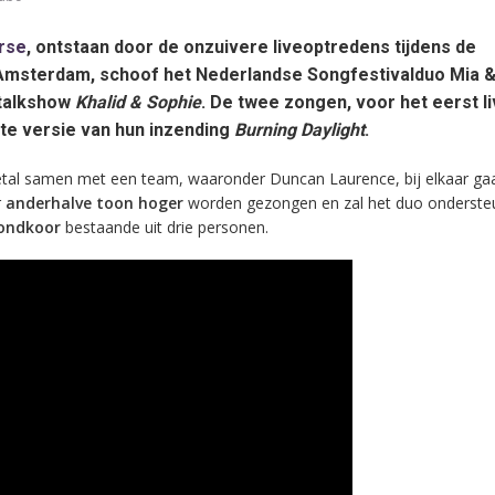
rse
, ontstaan door de onzuivere liveoptredens tijdens de
msterdam, schoof het Nederlandse Songfestivalduo Mia &
 talkshow
Khalid & Sophie
. De twee zongen, voor het eerst l
te versie van hun inzending
Burning Daylight
.
etal samen met een team, waaronder Duncan Laurence, bij elkaar gaa
r
anderhalve toon hoger
worden gezongen en zal het duo onderste
ondkoor
bestaande uit drie personen.