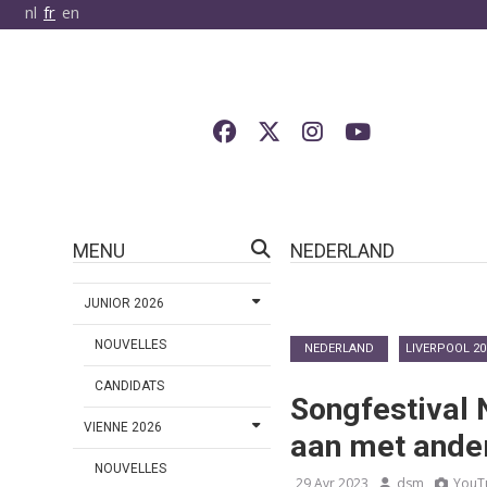
nl
fr
en
MENU
NEDERLAND
JUNIOR 2026
NOUVELLES
NEDERLAND
LIVERPOOL 20
CANDIDATS
Songfestival
VIENNE 2026
aan met ander
NOUVELLES
29 Avr 2023
dsm
YouT