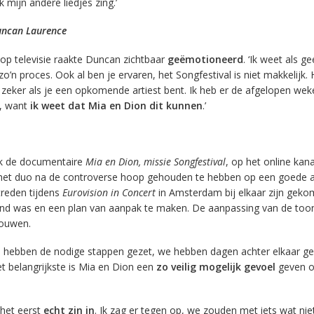
k mijn andere liedjes zing.’
Duncan Laurence
 op televisie raakte Duncan zichtbaar
geëmotioneerd
. ‘Ik weet als g
zo’n proces. Ook al ben je ervaren, het Songfestival is niet makkelijk. 
zeker als je een opkomende artiest bent. Ik heb er de afgelopen wek
n, want
ik weet dat Mia en Dion dit kunnen
.’
ok de documentaire
Mia en Dion, missie Songfestival
, op het online kan
het duo na de controverse hoop gehouden te hebben op een goede a
treden tijdens
Eurovision in Concert
in Amsterdam bij elkaar zijn gek
and was en een plan van aanpak te maken. De aanpassing van de too
rouwen.
We hebben de nodige stappen gezet, we hebben dagen achter elkaar g
t belangrijkste is Mia en Dion een
zo veilig mogelijk gevoel
geven o
r het eerst
echt zin in
. Ik zag er tegen op, we zouden met iets wat nie