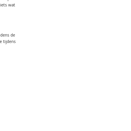
iets wat
jdens de
 tijdens