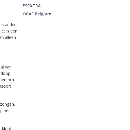
ESCXTRA
OGAE Belgium
een ander
Het is een
en alleen
aal van
floop,
omen om
nsoort
ezongen,
p het
t klopt