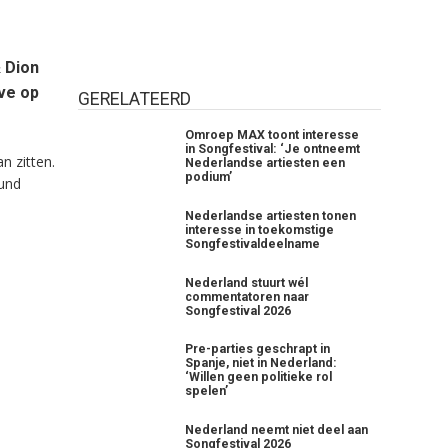
 Dion
ive op
GERELATEERD
Omroep MAX toont interesse
in Songfestival: ‘Je ontneemt
n zitten.
Nederlandse artiesten een
podium’
und
Nederlandse artiesten tonen
interesse in toekomstige
Songfestivaldeelname
Nederland stuurt wél
commentatoren naar
Songfestival 2026
Pre-parties geschrapt in
Spanje, niet in Nederland:
‘Willen geen politieke rol
spelen’
Nederland neemt niet deel aan
Songfestival 2026