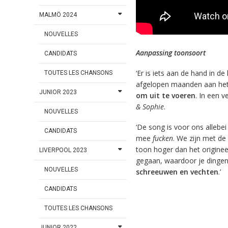
MALMÖ 2024
NOUVELLES
Aanpassing toonsoort
CANDIDATS
‘Er is iets aan de hand in 
TOUTES LES CHANSONS
afgelopen maanden aan het
JUNIOR 2023
om uit te voeren
. In een v
& Sophie
.
NOUVELLES
‘De song is voor ons allebe
CANDIDATS
mee
fucken
. We zijn met d
toon hoger dan het origine
LIVERPOOL 2023
gegaan, waardoor je dingen
NOUVELLES
schreeuwen en vechten
.’
CANDIDATS
TOUTES LES CHANSONS
JUNIOR 2022