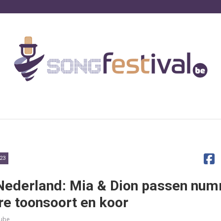
23
 Nederland: Mia & Dion passen nu
e toonsoort en koor
ube