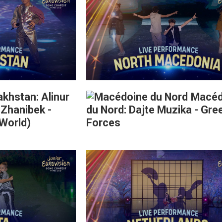
khstan: Alinur
Macéd
Zhanibek -
du Nord: Dajte Muzika - Gre
 World)
Forces