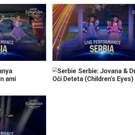
anya
Serbie: Jovana & D
n ami
Oči Deteta (Children's Eyes)