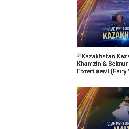
Kaza
Khamzin & Beknur 
Ертегі әлемі (Fairy