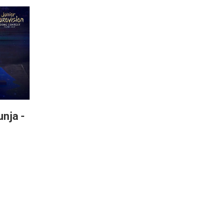
unja -