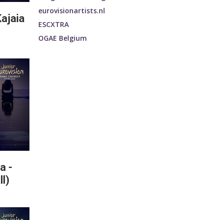
eurovisionartists.nl
Kajaia
ESCXTRA
OGAE Belgium
a -
l)