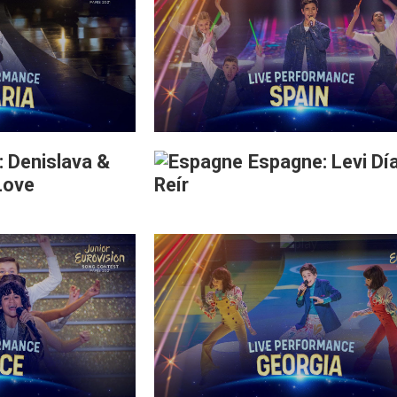
: Denislava &
Espagne: Levi Día
Love
Reír