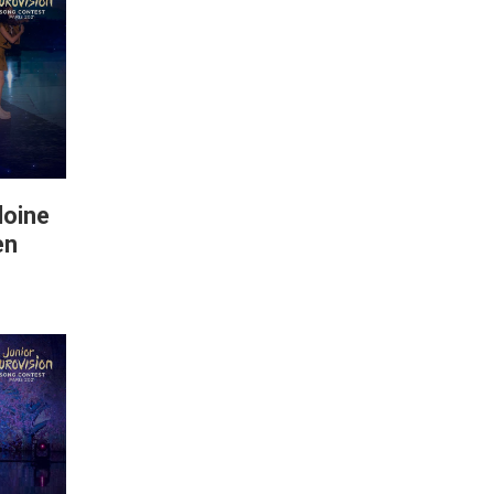
oine
en